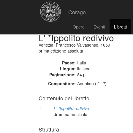
Corago
Opere
Eventi
Libretti
L' *Ippolito redivivo
Venezia, Francesco Valvasense, 1659
prima edizione assoluta
Paese:
Italia
Lingua:
italiano
Paginazione:
84 p.
Compositore:
Anonimo (? - ?)
Contenuto del libretto
1
L' *Ippolito redivivo
dramma musicale
Struttura