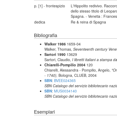
p. [1] - frontespizio
L'Hippolito redivivo. Racco
dello stesso titolo di Leopa
Spagna. - Venetia : France
dedica
Re & reina di Spagna
Bibliografia
Walker 1986
1659-04
Walker, Thomas,
Seventeenth century Vene
Sartori 1990
13629
Sartori, Claudio,
I libretti italiani a stampa d
Chiarelli-Pompilio 2004
120
Chiarelli, Alessandra - Pompilio, Angelo,
"Or
- 1740),
Bologna, CLUEB, 2004
SBN
:
BVEE024365
SBN Catalogo del servizio bibliotecario naz
SBN
:
MUS0034140
SBN Catalogo del servizio bibliotecario naz
Esemplari