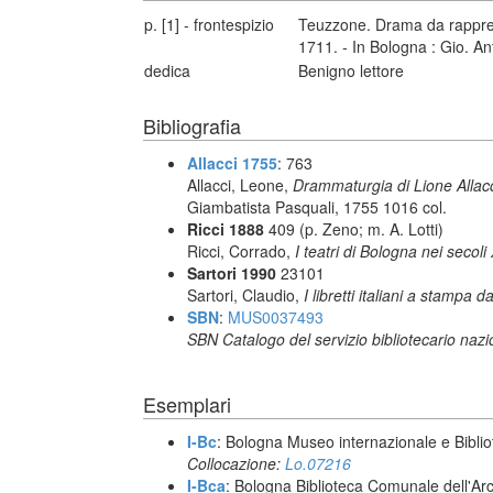
p. [1] - frontespizio
Teuzzone. Drama da rapprese
1711. - In Bologna : Gio. An
dedica
Benigno lettore
Bibliografia
Allacci 1755
: 763
Allacci, Leone,
Drammaturgia di Lione Allacc
Giambatista Pasquali, 1755 1016 col.
Ricci 1888
409 (p. Zeno; m. A. Lotti)
Ricci, Corrado,
I teatri di Bologna nei secoli
Sartori 1990
23101
Sartori, Claudio,
I libretti italiani a stampa d
SBN
:
MUS0037493
SBN Catalogo del servizio bibliotecario naz
Esemplari
I-Bc
: Bologna Museo internazionale e Biblio
Collocazione:
Lo.07216
I-Bca
: Bologna Biblioteca Comunale dell'Ar