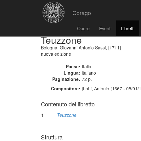
Corago
Opere
Eventi
Libretti
Teuzzone
Bologna, Giovanni Antonio Sassi, [1711]
nuova edizione
Paese:
Italia
Lingua:
italiano
Paginazione:
72 p.
Compositore:
[Lotti, Antonio (1667 - 05/01/
Contenuto del libretto
1
Teuzzone
Struttura