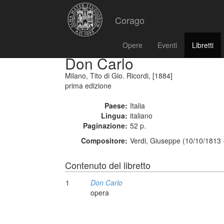
Corago
Opere
Eventi
Libretti
Don Carlo
Milano, Tito di Gio. Ricordi, [1884]
prima edizione
Paese:
Italia
Lingua:
italiano
Paginazione:
52 p.
Compositore:
Verdi, Giuseppe (10/10/1813 
Contenuto del libretto
1
Don Carlo
opera