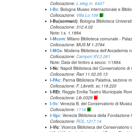
Collocazione:
L.eleg.m. 6407
I-Bc
: Bologna Museo internazionale e Biblio
Collocazione:
Villa.Lo.106
I-Bu(sormani)
: Bologna Biblioteca Universi
Collocazione: 312.4.02
Note: t.s. 1.1884
I-Mcom
: Milano Biblioteca comunale - Pal
Collocazione: MUS M 1-3784
I-MOa
: Modena Biblioteca dell'Accademia naz
Collocazione:
Campori XV.2.261
Note: Data del timbro a secco: 1/1884
I-Nc
: Napoli Biblioteca del Conservatorio di
Collocazione: Rari 11.02.05.13
I-PAc
: Parma Biblioteca Palatina, sezione m
Collocazione: F. Libretti, sc.118.220
I-REt
: Reggio Emilia Teatro Municipale Romol
Collocazione: Lib.0329
I-Vc
: Venezia B. del Conservatorio di Musi
Collocazione:
1114
I-Vgc
: Venezia Biblioteca della Fondazione 
Collocazione:
ROL.1217.14
I-VIc
: Vicenza Biblioteca del Conservatorio 