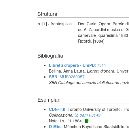
Struttura
p. [1] - frontespizio
Don Carlo. Opera. Parole di
ed A. Zanardini musica di Gi
carnevale- quaresima 1883-84
Ricordi, [1884]
Bibliografia
Libretti d'opera - UniPD
:
7311
Bellina, Anna Laura,
Libretti d'opera,
Univer
SBN
:
MUS0280057
SBN Catalogo del servizio bibliotecario naz
Esemplari
CDN-Ttfl
: Toronto University of Toronto, T
Collocazione:
lib pam 03149
Note: t.s.. "1.1884"
D-Mbs
: München Bayerische Staatsbiblioth