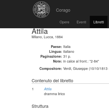
Corago
Opere
Eventi
Libretti
Attila
Milano, Lucca, 1884
Paese:
Italia
Lingua:
italiano
Paginazione:
31 p.
Note:
in calce al front.: "2-84"
Compositore:
Verdi, Giuseppe (10/10/1813 
Contenuto del libretto
1
Attila
dramma lirico
Struttura