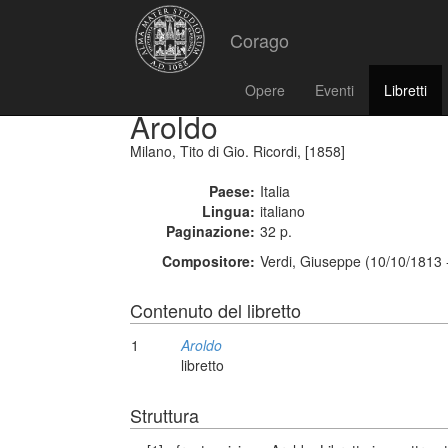
Corago
Opere
Eventi
Libretti
Aroldo
Milano, Tito di Gio. Ricordi, [1858]
Paese:
Italia
Lingua:
italiano
Paginazione:
32 p.
Compositore:
Verdi, Giuseppe (10/10/1813 
Contenuto del libretto
1
Aroldo
libretto
Struttura