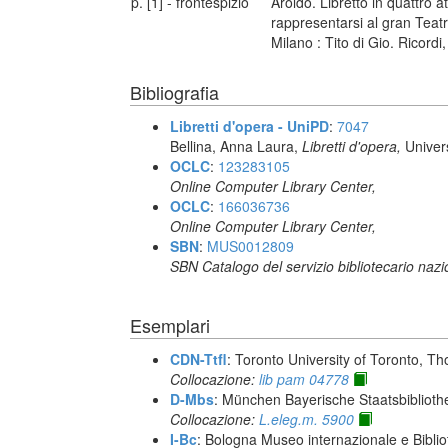
p. [1] - frontespizio
Aroldo. Libretto in quattro a
rappresentarsi al gran Teat
Milano : Tito di Gio. Ricordi
Bibliografia
Libretti d'opera - UniPD
:
7047
Bellina, Anna Laura,
Libretti d'opera,
Univer
OCLC
:
123283105
Online Computer Library Center,
OCLC
:
166036736
Online Computer Library Center,
SBN
:
MUS0012809
SBN Catalogo del servizio bibliotecario naz
Esemplari
CDN-Ttfl
: Toronto University of Toronto, T
Collocazione:
lib pam 04778
D-Mbs
: München Bayerische Staatsbiblioth
Collocazione:
L.eleg.m. 5900
I-Bc
: Bologna Museo internazionale e Biblio