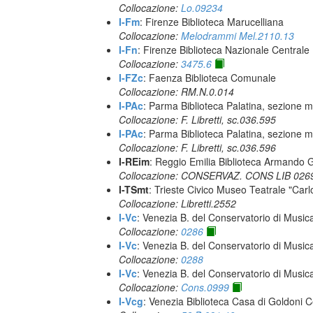
Collocazione:
Lo.09234
I-Fm
: Firenze Biblioteca Marucelliana
Collocazione:
Melodrammi Mel.2110.13
I-Fn
: Firenze Biblioteca Nazionale Centrale
Collocazione:
3475.6
I-FZc
: Faenza Biblioteca Comunale
Collocazione: RM.N.0.014
I-PAc
: Parma Biblioteca Palatina, sezione m
Collocazione: F. Libretti, sc.036.595
I-PAc
: Parma Biblioteca Palatina, sezione m
Collocazione: F. Libretti, sc.036.596
I-REim
: Reggio Emilia Biblioteca Armando G
Collocazione: CONSERVAZ. CONS LIB 026
I-TSmt
: Trieste Civico Museo Teatrale "Carl
Collocazione: Libretti.2552
I-Vc
: Venezia B. del Conservatorio di Musi
Collocazione:
0286
I-Vc
: Venezia B. del Conservatorio di Musi
Collocazione:
0288
I-Vc
: Venezia B. del Conservatorio di Musi
Collocazione:
Cons.0999
I-Vcg
: Venezia Biblioteca Casa di Goldoni C