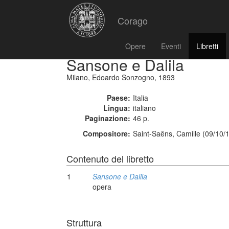
Corago
Opere
Eventi
Libretti
Sansone e Dalila
Milano, Edoardo Sonzogno, 1893
Paese:
Italia
Lingua:
italiano
Paginazione:
46 p.
Compositore:
Saint-Saëns, Camille (09/10/
Contenuto del libretto
1
Sansone e Dalila
opera
Struttura