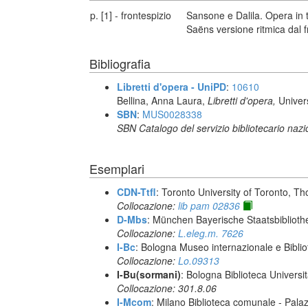
p. [1] - frontespizio
Sansone e Dalila. Opera in t
Saëns versione ritmica dal 
Bibliografia
Libretti d'opera - UniPD
:
10610
Bellina, Anna Laura,
Libretti d'opera,
Univer
SBN
:
MUS0028338
SBN Catalogo del servizio bibliotecario naz
Esemplari
CDN-Ttfl
: Toronto University of Toronto, T
Collocazione:
lib pam 02836
D-Mbs
: München Bayerische Staatsbiblioth
Collocazione:
L.eleg.m. 7626
I-Bc
: Bologna Museo internazionale e Biblio
Collocazione:
Lo.09313
I-Bu(sormani)
: Bologna Biblioteca Universi
Collocazione: 301.8.06
I-Mcom
: Milano Biblioteca comunale - Pal