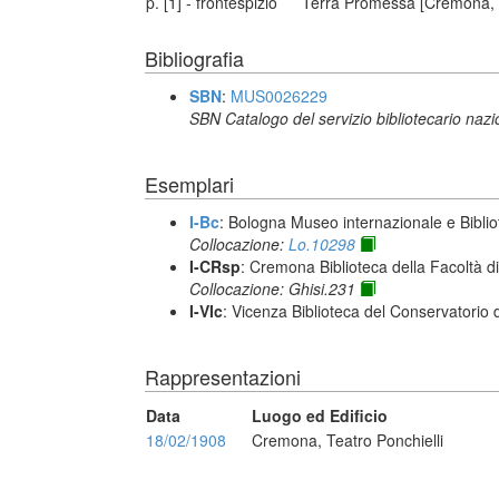
p. [1] - frontespizio
Terra Promessa [Cremona, Pon
Bibliografia
SBN
:
MUS0026229
SBN Catalogo del servizio bibliotecario naz
Esemplari
I-Bc
: Bologna Museo internazionale e Biblio
Collocazione:
Lo.10298
I-CRsp
: Cremona Biblioteca della Facoltà di
Collocazione: Ghisi.231
I-VIc
: Vicenza Biblioteca del Conservatorio 
Rappresentazioni
Data
Luogo ed Edificio
18/02/1908
Cremona, Teatro Ponchielli