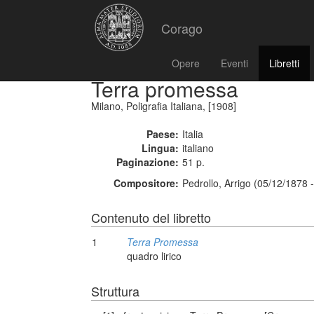
Corago
Opere
Eventi
Libretti
Terra promessa
Milano, Poligrafia Italiana, [1908]
Paese:
Italia
Lingua:
italiano
Paginazione:
51 p.
Compositore:
Pedrollo, Arrigo (05/12/1878 
Contenuto del libretto
1
Terra Promessa
quadro lirico
Struttura