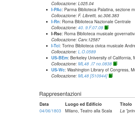
Collocazione: L025.04
I-PAc
: Parma Biblioteca Palatina, sezione m
Collocazione: F. Libretti, sc.306.383
I-Rn
: Roma Biblioteca Nazionale Centrale
Collocazione:
40. 9.F.07.09
I-Rsc
: Roma Biblioteca musicale governativa
Collocazione: Carv.12587
I-Tci
: Torino Biblioteca civica musicale Andr
Collocazione:
L.O.0589
US-BEm
: Berkeley University of California,
Collocazione:
ML48 .I7 no.0838
US-Wc
: Washington Library of Congress, Mu
Collocazione:
ML48 [S10944]
Rappresentazioni
Data
Luogo ed Edificio
Titolo
04/06/1803
Milano, Teatro alla Scala
La *prin