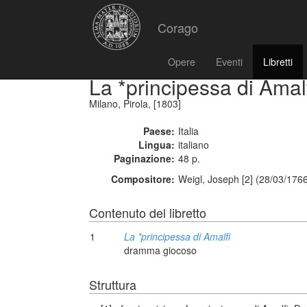
Corago
Opere
Eventi
Libretti
La *principessa di Amal
Milano, Pirola, [1803]
Paese:
Italia
Lingua:
italiano
Paginazione:
48 p.
Compositore:
Weigl, Joseph [2] (28/03/176
Contenuto del libretto
1
La *principessa di Amalfi
dramma giocoso
Struttura