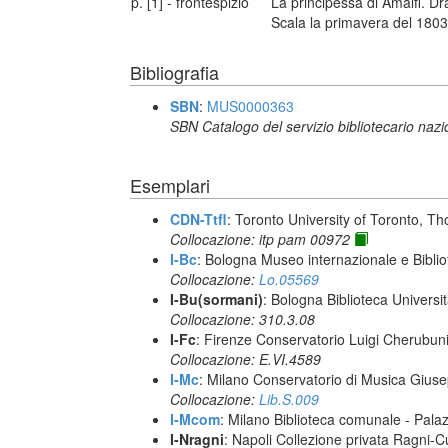
p. [1] - frontespizio
La principessa di Amalfi. Dr
Scala la primavera del 1803 
Bibliografia
SBN
:
MUS0000363
SBN Catalogo del servizio bibliotecario naz
Esemplari
CDN-Ttfl
: Toronto University of Toronto, T
Collocazione: itp pam 00972
I-Bc
: Bologna Museo internazionale e Biblio
Collocazione:
Lo.05569
I-Bu(sormani)
: Bologna Biblioteca Universi
Collocazione: 310.3.08
I-Fc
: Firenze Conservatorio Luigi Cherubun
Collocazione: E.VI.4589
I-Mc
: Milano Conservatorio di Musica Giuse
Collocazione:
Lib.S.009
I-Mcom
: Milano Biblioteca comunale - Pal
I-Nragni
: Napoli Collezione privata Ragni-