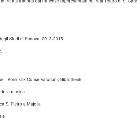
 tre atti tradotto dal francese rappresentato nel real Teatro di S. Carl
degli Studi di Padova, 2013-2015
e,
ue - Koninklijk Conservatorium, Bibliotheek
 della musica
ca S. Pietro a Majella
ale