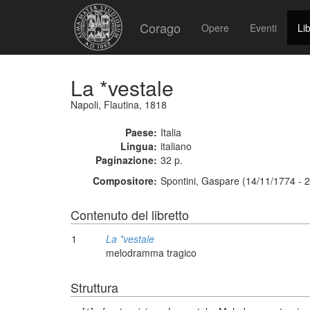
Corago
Opere
Eventi
Lib
La *vestale
Napoli, Flautina, 1818
Paese:
Italia
Lingua:
italiano
Paginazione:
32 p.
Compositore:
Spontini, Gaspare (14/11/1774 - 
Contenuto del libretto
1
La *vestale
melodramma tragico
Struttura