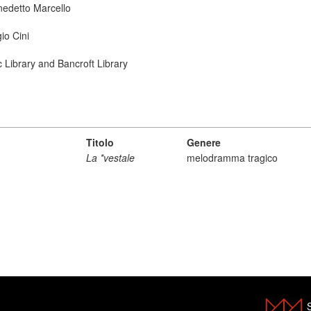
nedetto Marcello
io Cini
ic Library and Bancroft Library
Titolo
Genere
La *vestale
melodramma tragico