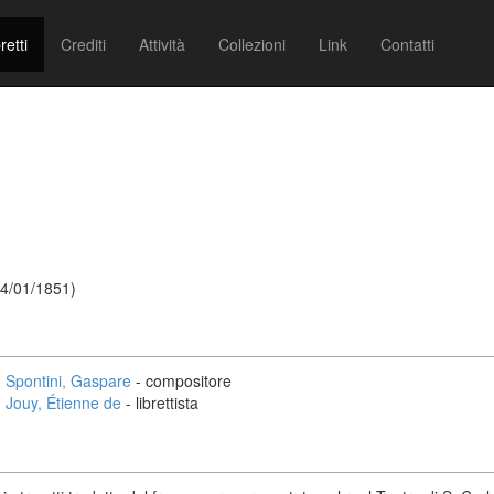
retti
Crediti
Attività
Collezioni
Link
Contatti
24/01/1851)
Spontini, Gaspare
- compositore
Jouy, Étienne de
- librettista