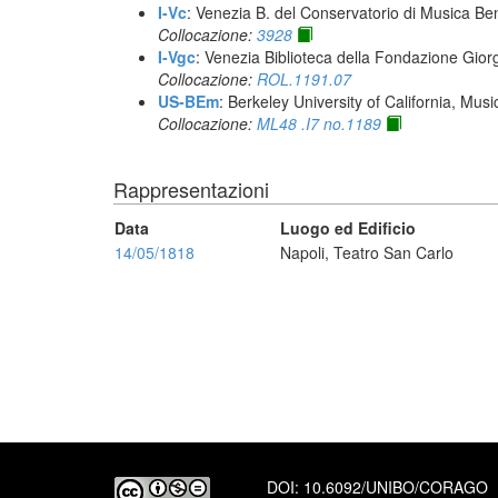
I-Vc
: Venezia B. del Conservatorio di Musica Be
Collocazione:
3928
I-Vgc
: Venezia Biblioteca della Fondazione Giorg
Collocazione:
ROL.1191.07
US-BEm
: Berkeley University of California, Mus
Collocazione:
ML48 .I7 no.1189
Rappresentazioni
Data
Luogo ed Edificio
14/05/1818
Napoli, Teatro San Carlo
DOI:
10.6092/UNIBO/CORAGO