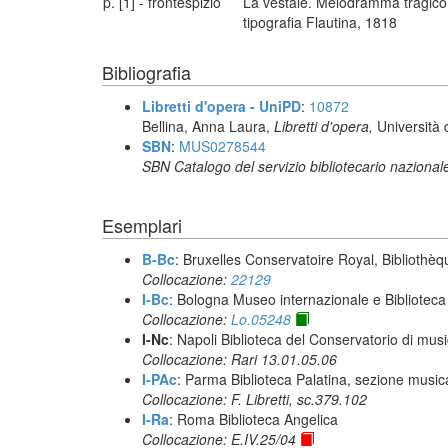
p. [1] - frontespizio
La vestale. Melodramma tragico in
tipografia Flautina, 1818
Bibliografia
Libretti d'opera - UniPD
:
10872
Bellina, Anna Laura,
Libretti d'opera,
Università 
SBN
:
MUS0278544
SBN Catalogo del servizio bibliotecario nazional
Esemplari
B-Bc
: Bruxelles Conservatoire Royal, Bibliothèq
Collocazione:
22129
I-Bc
: Bologna Museo internazionale e Biblioteca
Collocazione:
Lo.05248
I-Nc
: Napoli Biblioteca del Conservatorio di musi
Collocazione: Rari 13.01.05.06
I-PAc
: Parma Biblioteca Palatina, sezione music
Collocazione: F. Libretti, sc.379.102
I-Ra
: Roma Biblioteca Angelica
Collocazione: E.IV.25/04