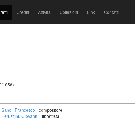
retti
Crediti
Attività
Collezioni
Link
Contatti
9/1858)
Sandi, Francesco
- compositore
Peruzzini, Giovanni
- librettista