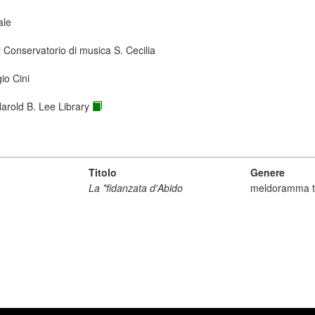
ale
 Conservatorio di musica S. Cecilia
io Cini
Harold B. Lee Library
Titolo
Genere
La *fidanzata d'Abido
meldoramma t