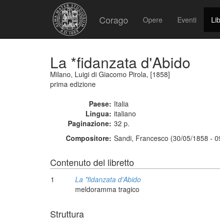
Corago
Opere
Eventi
Lib
La *fidanzata d'Abido
Milano, Luigi di Giacomo Pirola, [1858]
prima edizione
Paese:
Italia
Lingua:
italiano
Paginazione:
32 p.
Compositore:
Sandi, Francesco (30/05/1858 - 0
Contenuto del libretto
1
La *fidanzata d'Abido
meldoramma tragico
Struttura