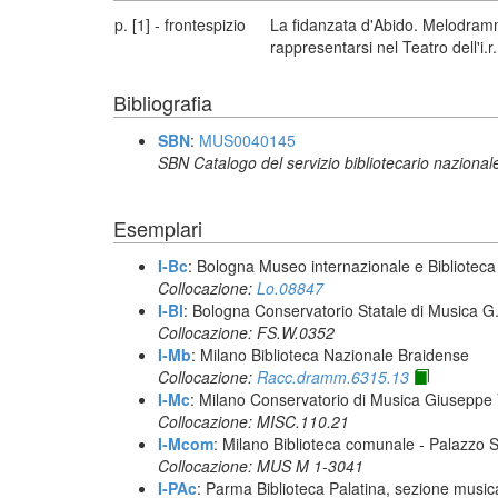
p. [1] - frontespizio
La fidanzata d'Abido. Melodramma
rappresentarsi nel Teatro dell'i.
Bibliografia
SBN
:
MUS0040145
SBN Catalogo del servizio bibliotecario nazional
Esemplari
I-Bc
: Bologna Museo internazionale e Biblioteca
Collocazione:
Lo.08847
I-Bl
: Bologna Conservatorio Statale di Musica G. 
Collocazione: FS.W.0352
I-Mb
: Milano Biblioteca Nazionale Braidense
Collocazione:
Racc.dramm.6315.13
I-Mc
: Milano Conservatorio di Musica Giuseppe V
Collocazione: MISC.110.21
I-Mcom
: Milano Biblioteca comunale - Palazzo 
Collocazione: MUS M 1-3041
I-PAc
: Parma Biblioteca Palatina, sezione music