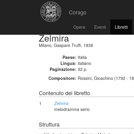
Corago
Opere
Eventi
Libretti
Zelmira
Milano, Gaspare Truffi, 1838
Paese:
Italia
Lingua:
italiano
Paginazione:
32 p.
Compositore:
Rossini, Gioachino (1792 - 1
Contenuto del libretto
1
Zelmira
melodramma serio
Struttura