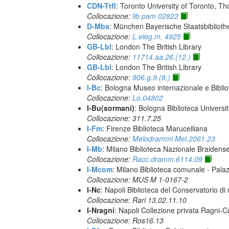
CDN-Ttfl
: Toronto University of Toronto, T
Collocazione:
lib pam 02822
D-Mbs
: München Bayerische Staatsbiblioth
Collocazione:
L.eleg.m. 4925
GB-Lbl
: London The British Library
Collocazione:
11714.aa.26.(12.)
GB-Lbl
: London The British Library
Collocazione:
906.g.9.(8.)
I-Bc
: Bologna Museo internazionale e Biblio
Collocazione:
Lo.04802
I-Bu(sormani)
: Bologna Biblioteca Universi
Collocazione: 311.7.25
I-Fm
: Firenze Biblioteca Marucelliana
Collocazione:
Melodrammi Mel.2061.23
I-Mb
: Milano Biblioteca Nazionale Braidens
Collocazione:
Racc.dramm.6114.09
I-Mcom
: Milano Biblioteca comunale - Pal
Collocazione: MUS M 1-0167-2
I-Nc
: Napoli Biblioteca del Conservatorio di
Collocazione: Rari 13.02.11.10
I-Nragni
: Napoli Collezione privata Ragni-
Collocazione: Ros16.13