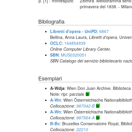
p. [1] - frontespizio
Zelmira. Melodramma serio in
primavera del 1838. - Milan
Bibliografia
Libretti d'opera - UniPD
:
6867
Bellina, Anna Laura,
Libretti d'opera,
Univer
OCLC
:
164854939
Online Computer Library Center,
SBN
:
MUS0320051
SBN Catalogo del servizio bibliotecario naz
Esemplari
A-Wdja
: Wien Don Juan Archive. Bibliotec
Note: ripr. parziale
A-Wn
: Wien Österreichische Nationalbibliot
Collocazione:
987042-B
A-Wn
: Wien Österreichische Nationalbibliot
Collocazione:
987564-A
B-Bc
: Bruxelles Conservatoire Royal, Biblio
Collocazione:
22210