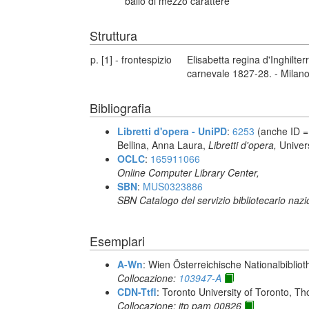
ballo di mezzo carattere
Struttura
p. [1] - frontespizio
Elisabetta regina d'Inghilter
carnevale 1827-28. - Milano
Bibliografia
Libretti d'opera - UniPD
:
6253
(anche ID =
Bellina, Anna Laura,
Libretti d'opera,
Univer
OCLC
:
165911066
Online Computer Library Center,
SBN
:
MUS0323886
SBN Catalogo del servizio bibliotecario naz
Esemplari
A-Wn
: Wien Österreichische Nationalbibliot
Collocazione:
103947-A
CDN-Ttfl
: Toronto University of Toronto, T
Collocazione: itp pam 00826