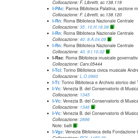
Collocazione: F. Libretti, sc.138.119
I-PAc
: Parma Biblioteca Palatina, sezione m
Collocazione: F. Libretti, sc.138.120
I-Rn
: Roma Biblioteca Nazionale Centrale
Collocazione:
35. 10.H.18.08
I-Rn
: Roma Biblioteca Nazionale Centrale
Collocazione:
40. 8.A.04.09
I-Rn
: Roma Biblioteca Nazionale Centrale
Collocazione:
40. 9.I.10.02
I-Rsc
: Roma Biblioteca musicale governativa
Collocazione: Carv.05444
I-Tci
: Torino Biblioteca civica musicale Andr
Collocazione:
L.O.0960
I-Tt
: Torino Biblioteca e Archivio storico del
I-Vc
: Venezia B. del Conservatorio di Musi
Collocazione:
1345
I-Vc
: Venezia B. del Conservatorio di Musi
Collocazione:
1346
I-Vc
: Venezia B. del Conservatorio di Musi
Collocazione:
2896
Note: balli
I-Vgc
: Venezia Biblioteca della Fondazione 
Collocazione:
ROL.1150.26