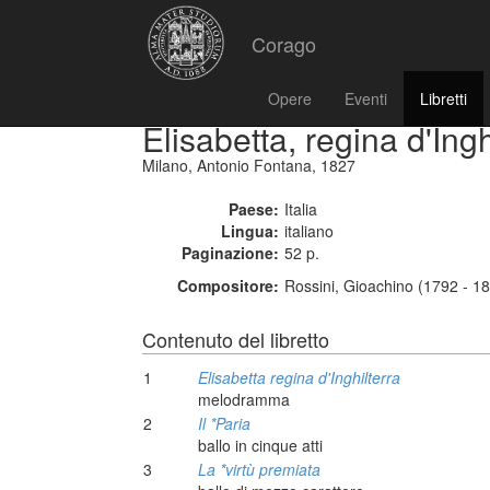
Corago
Opere
Eventi
Libretti
Elisabetta, regina d'Ingh
Milano, Antonio Fontana, 1827
Paese:
Italia
Lingua:
italiano
Paginazione:
52 p.
Compositore:
Rossini, Gioachino (1792 - 1
Contenuto del libretto
1
Elisabetta regina d'Inghilterra
melodramma
2
Il *Paria
ballo in cinque atti
3
La *virtù premiata