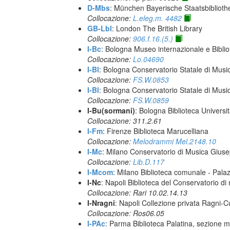
D-Mbs
: München Bayerische Staatsbiblioth
Collocazione:
L.eleg.m. 4482
GB-Lbl
: London The British Library
Collocazione:
906.f.16.(5.)
I-Bc
: Bologna Museo internazionale e Biblio
Collocazione:
Lo.04690
I-Bl
: Bologna Conservatorio Statale di Music
Collocazione:
FS.W.0853
I-Bl
: Bologna Conservatorio Statale di Music
Collocazione:
FS.W.0859
I-Bu(sormani)
: Bologna Biblioteca Universi
Collocazione: 311.2.61
I-Fm
: Firenze Biblioteca Marucelliana
Collocazione:
Melodrammi Mel.2148.10
I-Mc
: Milano Conservatorio di Musica Giuse
Collocazione:
Lib.D.117
I-Mcom
: Milano Biblioteca comunale - Pal
I-Nc
: Napoli Biblioteca del Conservatorio di
Collocazione: Rari 10.02.14.13
I-Nragni
: Napoli Collezione privata Ragni-
Collocazione: Ros06.05
I-PAc
: Parma Biblioteca Palatina, sezione m