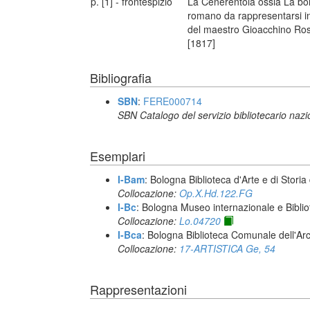
p. [1] - frontespizio
La Cenerentola ossia La bon
romano da rappresentarsi in
del maestro Gioacchino Rossi
[1817]
Bibliografia
SBN
:
FERE000714
SBN Catalogo del servizio bibliotecario naz
Esemplari
I-Bam
: Bologna Biblioteca d'Arte e di Storia
Collocazione:
Op.X.Hd.122.FG
I-Bc
: Bologna Museo internazionale e Biblio
Collocazione:
Lo.04720
I-Bca
: Bologna Biblioteca Comunale dell'Ar
Collocazione:
17-ARTISTICA Ge, 54
Rappresentazioni