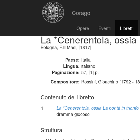
Corago
Opere
Eventi
Libretti
La *Cenerentola, ossia 
Bologna, F.lli Masi, [1817]
Paese:
Italia
Lingua:
italiano
Paginazione:
57, [1] p.
Compositore:
Rossini, Gioachino (1792 - 1
Contenuto del libretto
1
La *Cenerentola, ossia La bontà in trionfo
dramma giocoso
Struttura