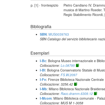
p. [1] - frontespizio
Pietro Candiano IV. Dramma l
musica di Martino Roeder. T
Regio Stabilimento Ricordi,
Bibliografia
SBN
:
MUS0039763
SBN Catalogo del servizio bibliotecario naz
Esemplari
I-Bc
: Bologna Museo internazionale e Biblio
Collocazione:
Lo.08795
I-Bl
: Bologna Conservatorio Statale di Music
Collocazione:
FS.W.2097
I-Fn
: Firenze Biblioteca Nazionale Centrale
Collocazione: 3256.42
I-Mb
: Milano Biblioteca Nazionale Braidens
Collocazione:
Racc.dramm.6309.12
I-Mcom
: Milano Biblioteca comunale - Pal
Collocazione: MUS M 1-3058