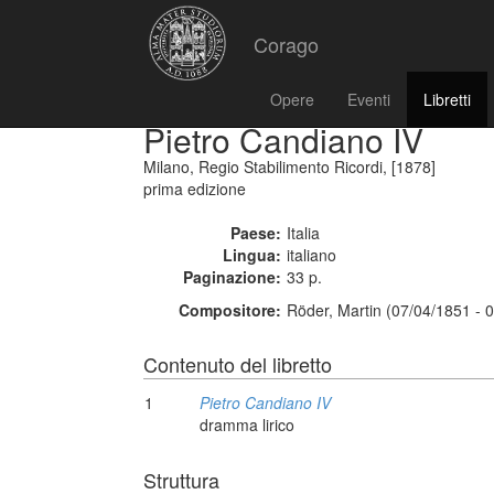
Corago
Opere
Eventi
Libretti
Pietro Candiano IV
Milano, Regio Stabilimento Ricordi, [1878]
prima edizione
Paese:
Italia
Lingua:
italiano
Paginazione:
33 p.
Compositore:
Röder, Martin (07/04/1851 - 
Contenuto del libretto
1
Pietro Candiano IV
dramma lirico
Struttura