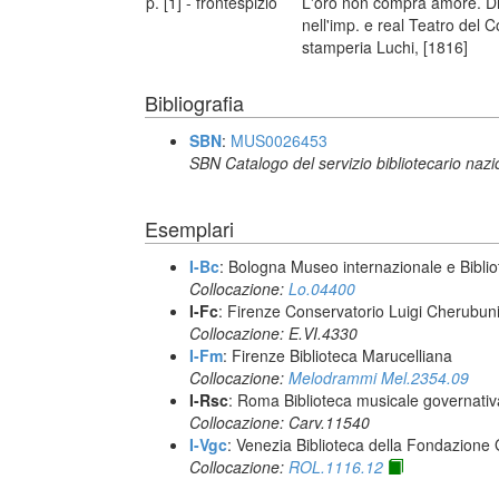
p. [1] - frontespizio
L'oro non compra amore. Dr
nell'imp. e real Teatro del 
stamperia Luchi, [1816]
Bibliografia
SBN
:
MUS0026453
SBN Catalogo del servizio bibliotecario naz
Esemplari
I-Bc
: Bologna Museo internazionale e Biblio
Collocazione:
Lo.04400
I-Fc
: Firenze Conservatorio Luigi Cherubun
Collocazione: E.VI.4330
I-Fm
: Firenze Biblioteca Marucelliana
Collocazione:
Melodrammi Mel.2354.09
I-Rsc
: Roma Biblioteca musicale governativa
Collocazione: Carv.11540
I-Vgc
: Venezia Biblioteca della Fondazione 
Collocazione:
ROL.1116.12