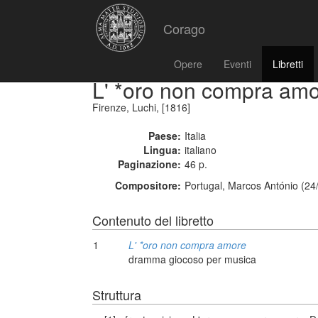
Corago
Opere
Eventi
Libretti
L' *oro non compra am
Firenze, Luchi, [1816]
Paese:
Italia
Lingua:
italiano
Paginazione:
46 p.
Compositore:
Portugal, Marcos António (24
Contenuto del libretto
1
L' *oro non compra amore
dramma giocoso per musica
Struttura