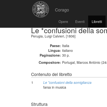
Corago
Opere
Eventi
Libretti
Le *confusioni della so
Perugia, Luigi Calvieri, [1806]
Paese:
Italia
Lingua:
italiano
Paginazione:
30 p.
Compositore:
Portugal, Marcos António (24
Contenuto del libretto
1
Le *confusioni della somiglianza
farsa in musica
Struttura