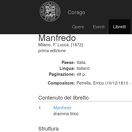
Corago
Opere
Eventi
Libretti
Manfredo
Milano, F. Lucca, [1872]
prima edizione
Paese:
Italia
Lingua:
italiano
Paginazione:
48 p.
Compositore:
Petrella, Errico (10/12/1813 
Contenuto del libretto
1
Manfredo
dramma lirico
Struttura