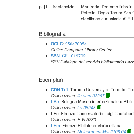
p. [1] - frontespizio
Manfredo. Dramma lirico in u
Petrella. Regio Teatro San 
stabilimento musicale di F. 
Bibliografia
OCLC
:
950470054
Online Computer Library Center,
SBN
:
CFI1019792
SBN Catalogo del servizio bibliotecario naz
Esemplari
CDN-Ttfl
: Toronto University of Toronto, T
Collocazione:
lib pam 02287
I-Bc
: Bologna Museo internazionale e Biblio
Collocazione:
Lo.08048
I-Fc
: Firenze Conservatorio Luigi Cherubun
Collocazione: E.VI.5733
I-Fm
: Firenze Biblioteca Marucelliana
Collocazione:
Melodrammi Mel.2106.04