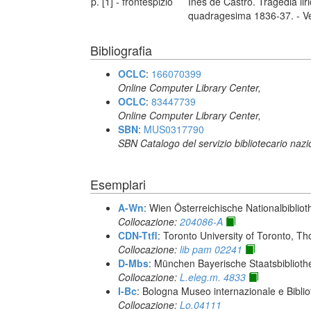
p. [1] - frontespizio
Ines de Castro. Tragedia liri
quadragesima 1836-37. - Ven
Bibliografia
OCLC
:
166070399
Online Computer Library Center,
OCLC
:
83447739
Online Computer Library Center,
SBN
:
MUS0317790
SBN Catalogo del servizio bibliotecario naz
Esemplari
A-Wn
: Wien Österreichische Nationalbibliot
Collocazione:
204086-A
CDN-Ttfl
: Toronto University of Toronto, T
Collocazione:
lib pam 02241
D-Mbs
: München Bayerische Staatsbiblioth
Collocazione:
L.eleg.m. 4833
I-Bc
: Bologna Museo internazionale e Biblio
Collocazione:
Lo.04111