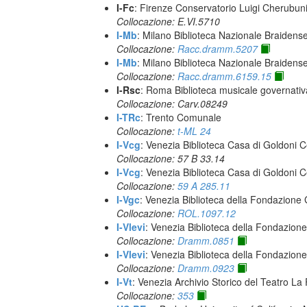
I-Fc
: Firenze Conservatorio Luigi Cherubun
Collocazione: E.VI.5710
I-Mb
: Milano Biblioteca Nazionale Braidens
Collocazione:
Racc.dramm.5207
I-Mb
: Milano Biblioteca Nazionale Braidens
Collocazione:
Racc.dramm.6159.15
I-Rsc
: Roma Biblioteca musicale governativa
Collocazione: Carv.08249
I-TRc
: Trento Comunale
Collocazione:
t-ML 24
I-Vcg
: Venezia Biblioteca Casa di Goldoni C
Collocazione: 57 B 33.14
I-Vcg
: Venezia Biblioteca Casa di Goldoni C
Collocazione:
59 A 285.11
I-Vgc
: Venezia Biblioteca della Fondazione 
Collocazione:
ROL.1097.12
I-Vlevi
: Venezia Biblioteca della Fondazion
Collocazione:
Dramm.0851
I-Vlevi
: Venezia Biblioteca della Fondazion
Collocazione:
Dramm.0923
I-Vt
: Venezia Archivio Storico del Teatro La
Collocazione:
353