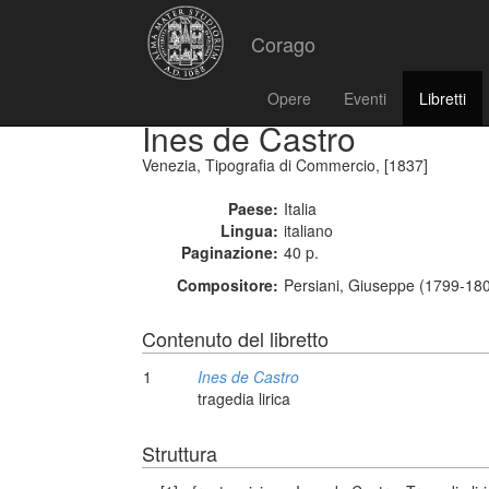
Corago
Opere
Eventi
Libretti
Ines de Castro
Venezia, Tipografia di Commercio, [1837]
Paese:
Italia
Lingua:
italiano
Paginazione:
40 p.
Compositore:
Persiani, Giuseppe (1799-180
Contenuto del libretto
1
Ines de Castro
tragedia lirica
Struttura