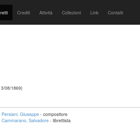
retti
Crediti
Attività
Collezioni
Link
Contatti
13/08/1869)
Persiani, Giuseppe
- compositore
Cammarano, Salvadore
- librettista