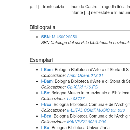
p. [1] - frontespizio
Ines de Castro. Tragedia lirica i
infante [...] nell'estate e in aut
Bibliografia
SBN
:
MUS0026250
SBN Catalogo del servizio bibliotecario nazional
Esemplari
I-Bam
: Bologna Biblioteca d'Arte e di Storia di 
Collocazione:
Ambr.Opere.012.01
I-Bam
: Bologna Biblioteca d'Arte e di Storia di 
Collocazione:
Op.X.Hd.175.FG
I-Bc
: Bologna Museo internazionale e Biblioteca
Collocazione:
Lo.08727
I-Bca
: Bologna Biblioteca Comunale dell'Archigi
Collocazione:
8-L.ITAL.COMP.MUSIC.03, 036
I-Bca
: Bologna Biblioteca Comunale dell'Archigi
Collocazione:
MALVEZZI 0030 /096
I-Bu
: Bologna Biblioteca Universitaria