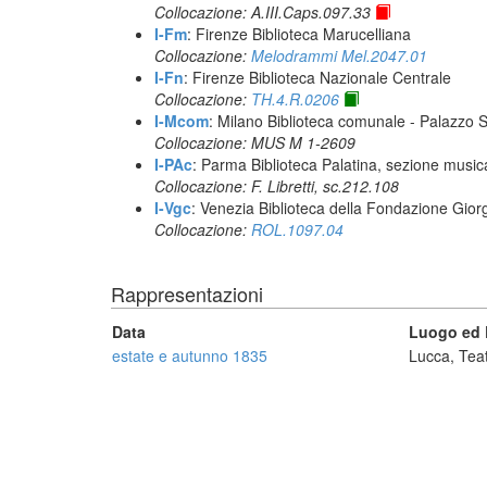
Collocazione: A.III.Caps.097.33
I-Fm
: Firenze Biblioteca Marucelliana
Collocazione:
Melodrammi Mel.2047.01
I-Fn
: Firenze Biblioteca Nazionale Centrale
Collocazione:
TH.4.R.0206
I-Mcom
: Milano Biblioteca comunale - Palazzo 
Collocazione: MUS M 1-2609
I-PAc
: Parma Biblioteca Palatina, sezione music
Collocazione: F. Libretti, sc.212.108
I-Vgc
: Venezia Biblioteca della Fondazione Giorg
Collocazione:
ROL.1097.04
Rappresentazioni
Data
Luogo ed E
estate e autunno 1835
Lucca, Teat