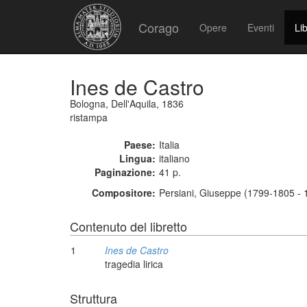
Corago
Opere
Eventi
Lib
Ines de Castro
Bologna, Dell'Aquila, 1836
ristampa
Paese:
Italia
Lingua:
italiano
Paginazione:
41 p.
Compositore:
Persiani, Giuseppe (1799-1805 - 
Contenuto del libretto
1
Ines de Castro
tragedia lirica
Struttura