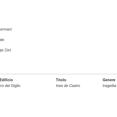
Sormani
ale
io Cini
dificio
Titolo
Genere
ro del Giglio
Ines de Castro
tragedia 