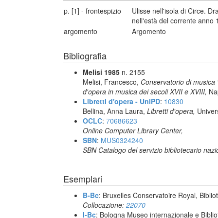
p. [1] - frontespizio
Ulisse nell'isola di Circe. 
nell'està del corrente anno 1
argomento
Argomento
Bibliografia
Melisi 1985
n. 2155
Melisi, Francesco,
Conservatorio di musica "S
d'opera in musica dei secoli XVII e XVIII,
Nap
Libretti d'opera - UniPD
:
10830
Bellina, Anna Laura,
Libretti d'opera,
Univer
OCLC
:
70686623
Online Computer Library Center,
SBN
:
MUS0324240
SBN Catalogo del servizio bibliotecario naz
Esemplari
B-Bc
: Bruxelles Conservatoire Royal, Biblio
Collocazione:
22070
I-Bc
: Bologna Museo internazionale e Biblio