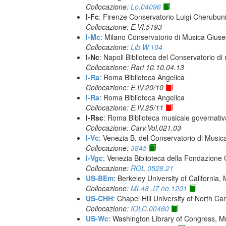
Collocazione:
Lo.04096
I-Fc
: Firenze Conservatorio Luigi Cherubun
Collocazione: E.VI.5193
I-Mc
: Milano Conservatorio di Musica Giuse
Collocazione:
Lib.W.104
I-Nc
: Napoli Biblioteca del Conservatorio di
Collocazione: Rari 10.10.04.13
I-Ra
: Roma Biblioteca Angelica
Collocazione: E.IV.20/10
I-Ra
: Roma Biblioteca Angelica
Collocazione: E.IV.25/11
I-Rsc
: Roma Biblioteca musicale governativa
Collocazione: Carv.Vol.021.03
I-Vc
: Venezia B. del Conservatorio di Musi
Collocazione:
3845
I-Vgc
: Venezia Biblioteca della Fondazione 
Collocazione:
ROL.0528.21
US-BEm
: Berkeley University of California,
Collocazione:
ML48 .I7 no.1201
US-CHH
: Chapel Hill University of North Car
Collocazione:
IOLC.00460
US-Wc
: Washington Library of Congress, Mu