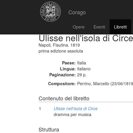
Corago
Opere
Eventi
Libretti
Ulisse nell'isola di Circ
Napoli, Flautina, 1819
prima edizione assoluta
Paese:
Italia
Lingua:
italiano
Paginazione:
29 p.
Compositore:
Perrino, Marcello (23/06/1819
Contenuto del libretto
1
Ulisse nell'isola di Circe
dramma per musica
Struttura