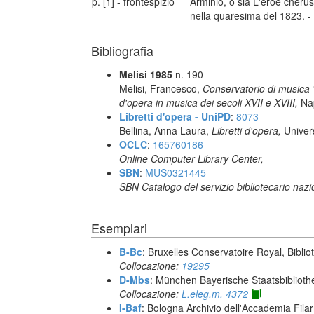
p. [1] - frontespizio
Arminio, o sia L'eroe cheru
nella quaresima del 1823. - 
Bibliografia
Melisi 1985
n. 190
Melisi, Francesco,
Conservatorio di musica "S
d'opera in musica dei secoli XVII e XVIII,
Nap
Libretti d'opera - UniPD
:
8073
Bellina, Anna Laura,
Libretti d'opera,
Univer
OCLC
:
165760186
Online Computer Library Center,
SBN
:
MUS0321445
SBN Catalogo del servizio bibliotecario naz
Esemplari
B-Bc
: Bruxelles Conservatoire Royal, Biblio
Collocazione:
19295
D-Mbs
: München Bayerische Staatsbiblioth
Collocazione:
L.eleg.m. 4372
I-Baf
: Bologna Archivio dell'Accademia Fila