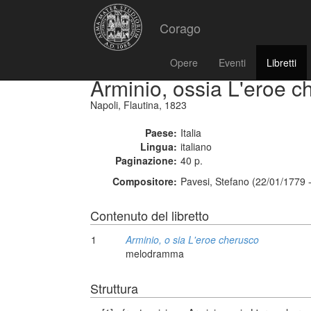
Corago
Opere
Eventi
Libretti
Arminio, ossia L'eroe c
Napoli, Flautina, 1823
Paese:
Italia
Lingua:
italiano
Paginazione:
40 p.
Compositore:
Pavesi, Stefano (22/01/1779 
Contenuto del libretto
1
Arminio, o sia L'eroe cherusco
melodramma
Struttura