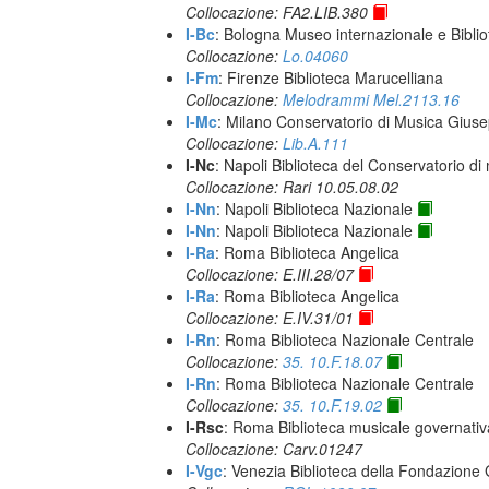
Collocazione: FA2.LIB.380
I-Bc
: Bologna Museo internazionale e Biblio
Collocazione:
Lo.04060
I-Fm
: Firenze Biblioteca Marucelliana
Collocazione:
Melodrammi Mel.2113.16
I-Mc
: Milano Conservatorio di Musica Giuse
Collocazione:
Lib.A.111
I-Nc
: Napoli Biblioteca del Conservatorio di
Collocazione: Rari 10.05.08.02
I-Nn
: Napoli Biblioteca Nazionale
I-Nn
: Napoli Biblioteca Nazionale
I-Ra
: Roma Biblioteca Angelica
Collocazione: E.III.28/07
I-Ra
: Roma Biblioteca Angelica
Collocazione: E.IV.31/01
I-Rn
: Roma Biblioteca Nazionale Centrale
Collocazione:
35. 10.F.18.07
I-Rn
: Roma Biblioteca Nazionale Centrale
Collocazione:
35. 10.F.19.02
I-Rsc
: Roma Biblioteca musicale governativa
Collocazione: Carv.01247
I-Vgc
: Venezia Biblioteca della Fondazione 