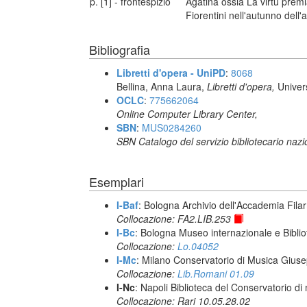
p. [1] - frontespizio
Agatina ossia La virtù prem
Fiorentini nell'autunno dell'
Bibliografia
Libretti d'opera - UniPD
:
8068
Bellina, Anna Laura,
Libretti d'opera,
Univer
OCLC
:
775662064
Online Computer Library Center,
SBN
:
MUS0284260
SBN Catalogo del servizio bibliotecario naz
Esemplari
I-Baf
: Bologna Archivio dell'Accademia Fila
Collocazione: FA2.LIB.253
I-Bc
: Bologna Museo internazionale e Biblio
Collocazione:
Lo.04052
I-Mc
: Milano Conservatorio di Musica Giuse
Collocazione:
Lib.Romani 01.09
I-Nc
: Napoli Biblioteca del Conservatorio di
Collocazione: Rari 10.05.28.02