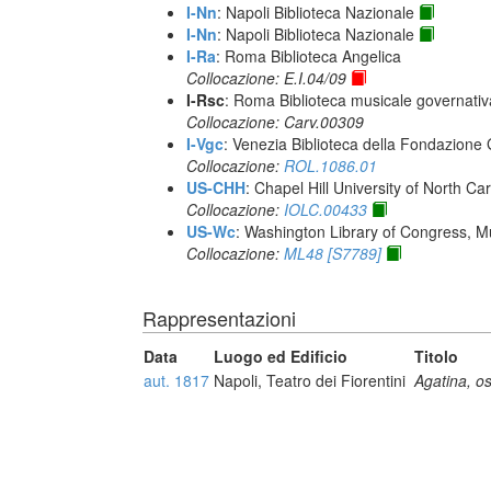
I-Nn
: Napoli Biblioteca Nazionale
I-Nn
: Napoli Biblioteca Nazionale
I-Ra
: Roma Biblioteca Angelica
Collocazione: E.I.04/09
I-Rsc
: Roma Biblioteca musicale governativa
Collocazione: Carv.00309
I-Vgc
: Venezia Biblioteca della Fondazione 
Collocazione:
ROL.1086.01
US-CHH
: Chapel Hill University of North Car
Collocazione:
IOLC.00433
US-Wc
: Washington Library of Congress, Mu
Collocazione:
ML48 [S7789]
Rappresentazioni
Data
Luogo ed Edificio
Titolo
aut. 1817
Napoli, Teatro dei Fiorentini
Agatina, os