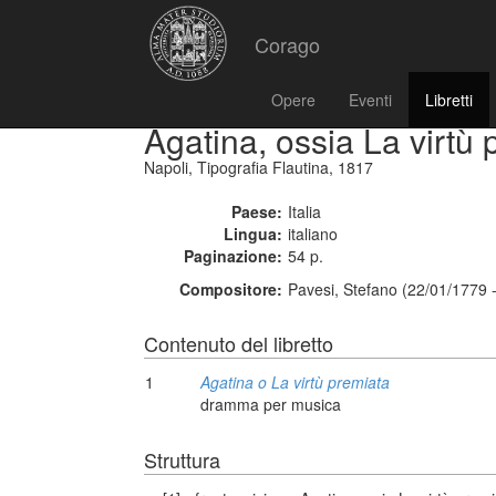
Corago
Opere
Eventi
Libretti
Agatina, ossia La virtù 
Napoli, Tipografia Flautina, 1817
Paese:
Italia
Lingua:
italiano
Paginazione:
54 p.
Compositore:
Pavesi, Stefano (22/01/1779 
Contenuto del libretto
1
Agatina o La virtù premiata
dramma per musica
Struttura