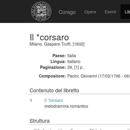
Corago
Opere
Eventi
Lib
Il *corsaro
Milano, Gaspare Truffi, [1832]
Paese:
Italia
Lingua:
italiano
Paginazione:
39, [1] p.
Compositore:
Pacini, Giovanni (17/02/1796 - 06
Contenuto del libretto
1
Il *corsaro
melodramma romantico
Struttura