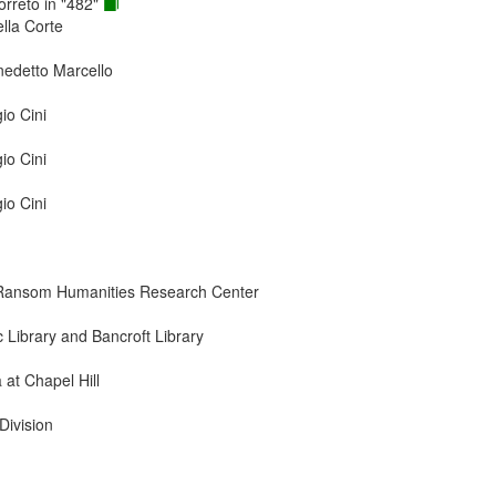
correto in "482"
ella Corte
nedetto Marcello
io Cini
io Cini
io Cini
ry Ransom Humanities Research Center
ic Library and Bancroft Library
 at Chapel Hill
Division