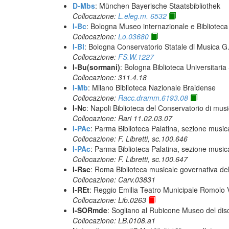
D-Mbs
: München Bayerische Staatsbibliothek
Collocazione:
L.eleg.m. 6532
I-Bc
: Bologna Museo internazionale e Biblioteca
Collocazione:
Lo.03680
I-Bl
: Bologna Conservatorio Statale di Musica G. 
Collocazione:
FS.W.1227
I-Bu(sormani)
: Bologna Biblioteca Universitaria
Collocazione: 311.4.18
I-Mb
: Milano Biblioteca Nazionale Braidense
Collocazione:
Racc.dramm.6193.08
I-Nc
: Napoli Biblioteca del Conservatorio di musi
Collocazione: Rari 11.02.03.07
I-PAc
: Parma Biblioteca Palatina, sezione music
Collocazione: F. Libretti, sc.100.646
I-PAc
: Parma Biblioteca Palatina, sezione music
Collocazione: F. Libretti, sc.100.647
I-Rsc
: Roma Biblioteca musicale governativa del
Collocazione: Carv.03831
I-REt
: Reggio Emilia Teatro Municipale Romolo Va
Collocazione: Lib.0263
I-SORmde
: Sogliano al Rubicone Museo del dis
Collocazione: LB.0108.a1