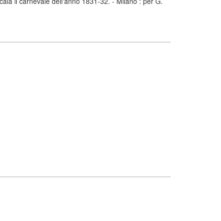
Scala il carnevale dell'anno 1831-32. - Milano : per G.