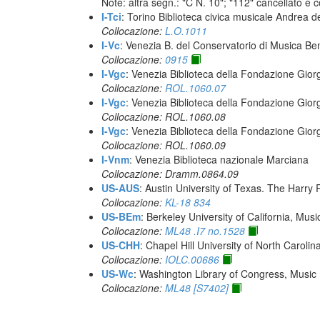
Note: altra segn.: "C N. 10"; "112" cancellato e 
I-Tci
: Torino Biblioteca civica musicale Andrea d
Collocazione:
L.O.1011
I-Vc
: Venezia B. del Conservatorio di Musica Be
Collocazione:
0915
I-Vgc
: Venezia Biblioteca della Fondazione Giorg
Collocazione:
ROL.1060.07
I-Vgc
: Venezia Biblioteca della Fondazione Giorg
Collocazione: ROL.1060.08
I-Vgc
: Venezia Biblioteca della Fondazione Giorg
Collocazione: ROL.1060.09
I-Vnm
: Venezia Biblioteca nazionale Marciana
Collocazione: Dramm.0864.09
US-AUS
: Austin University of Texas. The Har
Collocazione:
KL-18 834
US-BEm
: Berkeley University of California, Mus
Collocazione:
ML48 .I7 no.1528
US-CHH
: Chapel Hill University of North Carolina
Collocazione:
IOLC.00686
US-Wc
: Washington Library of Congress, Music 
Collocazione:
ML48 [S7402]