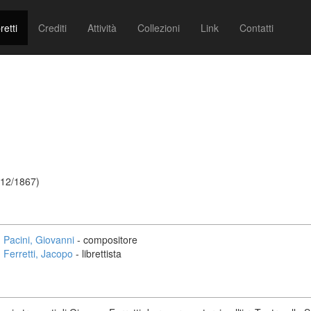
retti
Crediti
Attività
Collezioni
Link
Contatti
/12/1867)
Pacini, Giovanni
- compositore
Ferretti, Jacopo
- librettista