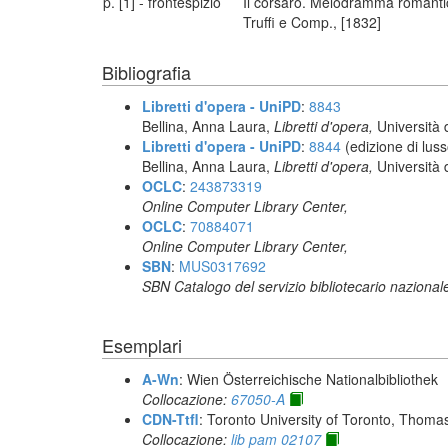
p. [1] - frontespizio
Il corsaro. Melodramma romantico 
Truffi e Comp., [1832]
Bibliografia
Libretti d'opera - UniPD
:
8843
Bellina, Anna Laura,
Libretti d'opera,
Università 
Libretti d'opera - UniPD
:
8844
(edizione di luss
Bellina, Anna Laura,
Libretti d'opera,
Università 
OCLC
:
243873319
Online Computer Library Center,
OCLC
:
70884071
Online Computer Library Center,
SBN
:
MUS0317692
SBN Catalogo del servizio bibliotecario nazional
Esemplari
A-Wn
: Wien Österreichische Nationalbibliothek
Collocazione:
67050-A
CDN-Ttfl
: Toronto University of Toronto, Thoma
Collocazione:
lib pam 02107