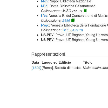
I-Nn
: Napoli Biblioteca Nazionale
I-Rc
: Roma Biblioteca Casanatense
Collocazione: MISC 755 21
I-Vc
: Venezia B. del Conservatorio di Musi
Collocazione:
2686
I-Vgc
: Venezia Biblioteca della Fondazione 
Collocazione:
ROL.0479.10
US-PRV
: Provo, UT Brigham Young Universi
US-PRV
: Provo, UT Brigham Young Universi
Rappresentazioni
Data
Luogo ed Edificio
Titolo
[1829]
[Roma], Società di musica
Nella esaltazion