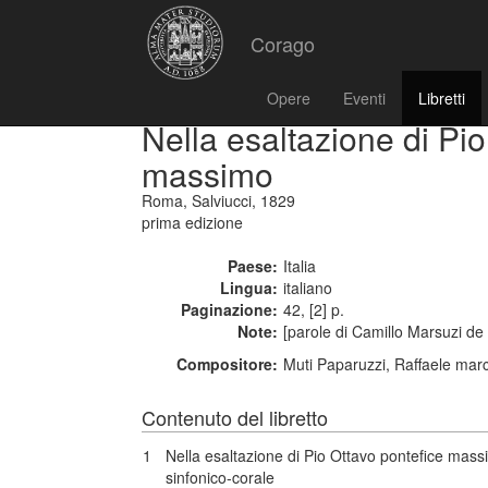
Corago
Opere
Eventi
Libretti
Nella esaltazione di Pio
massimo
Roma, Salviucci, 1829
prima edizione
Paese:
Italia
Lingua:
italiano
Paginazione:
42, [2] p.
Note:
[parole di Camillo Marsuzi de 
Compositore:
Muti Paparuzzi, Raffaele mar
Contenuto del libretto
1
Nella esaltazione di Pio Ottavo pontefice mas
sinfonico-corale