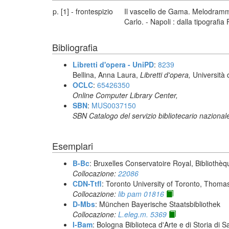
p. [1] - frontespizio
Il vascello de Gama. Melodramma 
Carlo. - Napoli : dalla tipografia
Bibliografia
Libretti d'opera - UniPD
:
8239
Bellina, Anna Laura,
Libretti d'opera,
Università 
OCLC
:
65426350
Online Computer Library Center,
SBN
:
MUS0037150
SBN Catalogo del servizio bibliotecario nazional
Esemplari
B-Bc
: Bruxelles Conservatoire Royal, Bibliothèq
Collocazione:
22086
CDN-Ttfl
: Toronto University of Toronto, Thoma
Collocazione:
lib pam 01816
D-Mbs
: München Bayerische Staatsbibliothek
Collocazione:
L.eleg.m. 5369
I-Bam
: Bologna Biblioteca d'Arte e di Storia di 