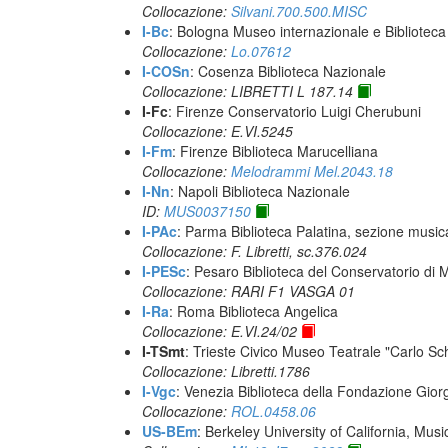
Collocazione:
Silvani.700.500.MISC
I-Bc
: Bologna Museo internazionale e Biblioteca
Collocazione:
Lo.07612
I-COSn
: Cosenza Biblioteca Nazionale
Collocazione: LIBRETTI L 187.14
I-Fc
: Firenze Conservatorio Luigi Cherubuni
Collocazione: E.VI.5245
I-Fm
: Firenze Biblioteca Marucelliana
Collocazione:
Melodrammi Mel.2043.18
I-Nn
: Napoli Biblioteca Nazionale
ID:
MUS0037150
I-PAc
: Parma Biblioteca Palatina, sezione music
Collocazione: F. Libretti, sc.376.024
I-PESc
: Pesaro Biblioteca del Conservatorio di
Collocazione: RARI F1 VASGA 01
I-Ra
: Roma Biblioteca Angelica
Collocazione: E.VI.24/02
I-TSmt
: Trieste Civico Museo Teatrale "Carlo Sc
Collocazione: Libretti.1786
I-Vgc
: Venezia Biblioteca della Fondazione Giorg
Collocazione:
ROL.0458.06
US-BEm
: Berkeley University of California, Mus