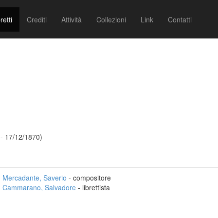
retti
Crediti
Attività
Collezioni
Link
Contatti
- 17/12/1870)
Mercadante, Saverio
- compositore
Cammarano, Salvadore
- librettista