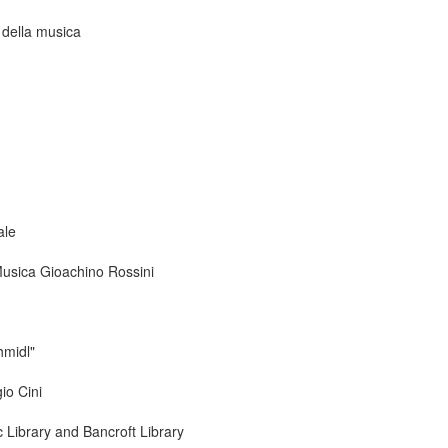
 della musica
ale
 Musica Gioachino Rossini
hmidl"
io Cini
ic Library and Bancroft Library