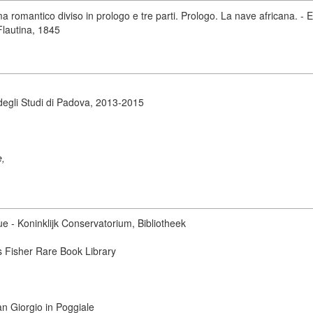
romantico diviso in prologo e tre parti. Prologo. La nave africana. - E
 Flautina, 1845
degli Studi di Padova, 2013-2015
e,
ue - Koninklijk Conservatorium, Bibliotheek
s Fisher Rare Book Library
San Giorgio in Poggiale