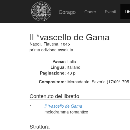
Corago
Opere
Eventi
Lib
Il *vascello de Gama
Napoli, Flautina, 1845
prima edizione assoluta
Paese:
Italia
Lingua:
italiano
Paginazione:
43 p.
Compositore:
Mercadante, Saverio (17/09/1795 
Contenuto del libretto
1
Il *vascello de Gama
melodramma romantico
Struttura