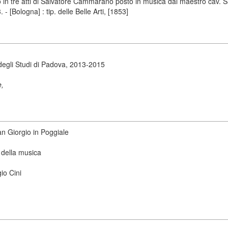
 in tre atti di Salvatore Cammarano posto in musica dal maestro cav. 
 [Bologna] : tip. delle Belle Arti, [1853]
degli Studi di Padova, 2013-2015
e,
San Giorgio in Poggiale
 della musica
io Cini