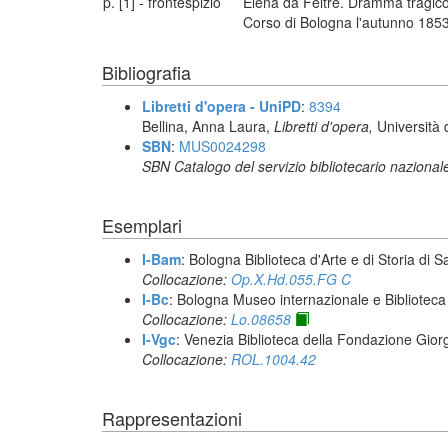
p. [1] - frontespizio
Elena da Feltre. Dramma tragico
Corso di Bologna l'autunno 1853. -
Bibliografia
Libretti d'opera - UniPD
:
8394
Bellina, Anna Laura,
Libretti d'opera,
Università 
SBN
:
MUS0024298
SBN Catalogo del servizio bibliotecario nazional
Esemplari
I-Bam
: Bologna Biblioteca d'Arte e di Storia di 
Collocazione:
Op.X.Hd.055.FG C
I-Bc
: Bologna Museo internazionale e Biblioteca
Collocazione:
Lo.08658
I-Vgc
: Venezia Biblioteca della Fondazione Giorg
Collocazione:
ROL.1004.42
Rappresentazioni