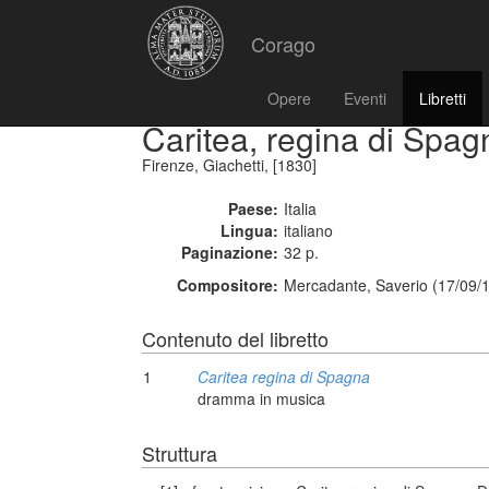
Corago
Opere
Eventi
Libretti
Caritea, regina di Spag
Firenze, Giachetti, [1830]
Paese:
Italia
Lingua:
italiano
Paginazione:
32 p.
Compositore:
Mercadante, Saverio (17/09/
Contenuto del libretto
1
Caritea regina di Spagna
dramma in musica
Struttura