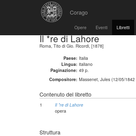
Corago
Opere
Eventi
Libretti
Il *re di Lahore
Roma, Tito di Gio. Ricordi, [1878]
Paese:
Italia
Lingua:
italiano
Paginazione:
49 p.
Compositore:
Massenet, Jules (12/05/1842 
Contenuto del libretto
1
Il *re di Lahore
opera
Struttura