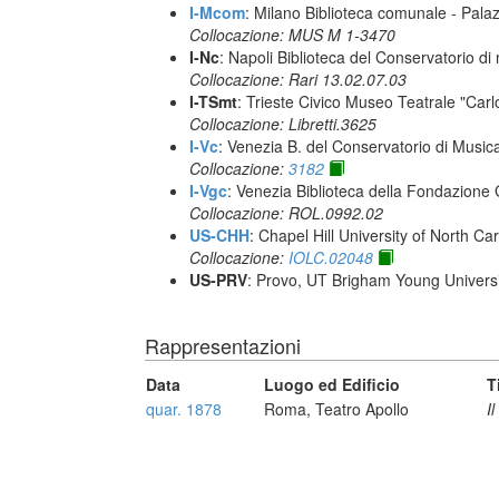
I-Mcom
: Milano Biblioteca comunale - Pal
Collocazione: MUS M 1-3470
I-Nc
: Napoli Biblioteca del Conservatorio di
Collocazione: Rari 13.02.07.03
I-TSmt
: Trieste Civico Museo Teatrale "Carl
Collocazione: Libretti.3625
I-Vc
: Venezia B. del Conservatorio di Musi
Collocazione:
3182
I-Vgc
: Venezia Biblioteca della Fondazione 
Collocazione: ROL.0992.02
US-CHH
: Chapel Hill University of North Car
Collocazione:
IOLC.02048
US-PRV
: Provo, UT Brigham Young Universi
Rappresentazioni
Data
Luogo ed Edificio
T
quar. 1878
Roma, Teatro Apollo
I