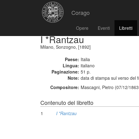
Corago
Opere
Eventi
Libretti
I *Rantzau
Milano, Sonzogno, [1892]
Paese:
Italia
Lingua:
italiano
Paginazione:
51 p.
Note:
data di stampa sul verso del f
Compositore:
Mascagni, Pietro (07/12/1863
Contenuto del libretto
1
I *Rantzau