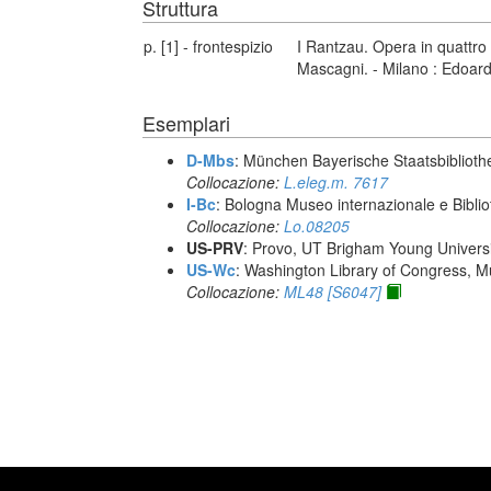
Struttura
p. [1] - frontespizio
I Rantzau. Opera in quattro 
Mascagni. - Milano : Edoar
Esemplari
D-Mbs
: München Bayerische Staatsbiblioth
Collocazione:
L.eleg.m. 7617
I-Bc
: Bologna Museo internazionale e Biblio
Collocazione:
Lo.08205
US-PRV
: Provo, UT Brigham Young Universi
US-Wc
: Washington Library of Congress, Mu
Collocazione:
ML48 [S6047]