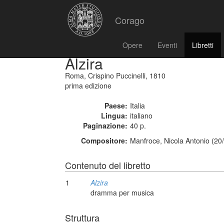
Corago
Opere
Eventi
Libretti
Alzira
Roma, Crispino Puccinelli, 1810
prima edizione
Paese:
Italia
Lingua:
italiano
Paginazione:
40 p.
Compositore:
Manfroce, Nicola Antonio (20
Contenuto del libretto
1
Alzira
dramma per musica
Struttura