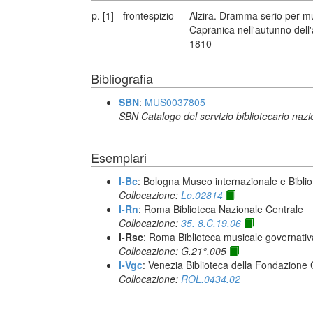
p. [1] - frontespizio
Alzira. Dramma serio per mus
Capranica nell'autunno dell'
1810
Bibliografia
SBN
:
MUS0037805
SBN Catalogo del servizio bibliotecario naz
Esemplari
I-Bc
: Bologna Museo internazionale e Biblio
Collocazione:
Lo.02814
I-Rn
: Roma Biblioteca Nazionale Centrale
Collocazione:
35. 8.C.19.06
I-Rsc
: Roma Biblioteca musicale governativa
Collocazione: G.21°.005
I-Vgc
: Venezia Biblioteca della Fondazione 
Collocazione:
ROL.0434.02