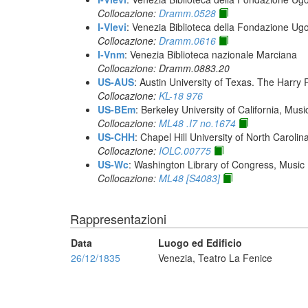
Collocazione:
Dramm.0528
I-Vlevi
: Venezia Biblioteca della Fondazione Ug
Collocazione:
Dramm.0616
I-Vnm
: Venezia Biblioteca nazionale Marciana
Collocazione: Dramm.0883.20
US-AUS
: Austin University of Texas. The Har
Collocazione:
KL-18 976
US-BEm
: Berkeley University of California, Mus
Collocazione:
ML48 .I7 no.1674
US-CHH
: Chapel Hill University of North Carolina
Collocazione:
IOLC.00775
US-Wc
: Washington Library of Congress, Music 
Collocazione:
ML48 [S4083]
Rappresentazioni
Data
Luogo ed Edificio
26/12/1835
Venezia, Teatro La Fenice