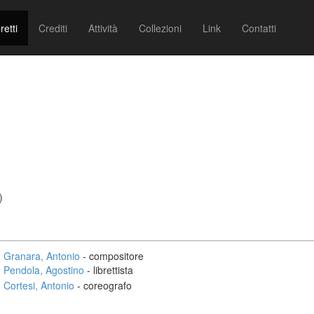
retti
Crediti
Attività
Collezioni
Link
Contatti
)
Granara, Antonio
- compositore
Pendola, Agostino
- librettista
Cortesi, Antonio
- coreografo