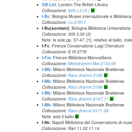
GB-Lbl
: London The British Library
Collocazione:
905.c.2.(5.)
I-Bc
: Bologna Museo internazionale e Biblioteca
Collocazione:
Lo.07917
I-Bu(sormani)
: Bologna Biblioteca Universitaria
Collocazione: 300.3.30 (2)
Note: le sole pp. 37-47, [1], relative al ballo, 
I-Fc
: Firenze Conservatorio Luigi Cherubuni
Collocazione: E.VI.3779
I-Fm
: Firenze Biblioteca Marucelliana
Collocazione:
Melodrammi Mel.2133.09
I-Mb
: Milano Biblioteca Nazionale Braidense
Collocazione:
Racc.dramm.5185
I-Mb
: Milano Biblioteca Nazionale Braidense
Collocazione:
Racc.dramm.5188
I-Mb
: Milano Biblioteca Nazionale Braidense
Collocazione:
Racc.dramm.6167.11
I-Mb
: Milano Biblioteca Nazionale Braidense
Collocazione:
Racc.dramm.6171.09
Note: solo il ballo
I-Nc
: Napoli Biblioteca del Conservatorio di musi
Collocazione: Rari 11.02.11.14