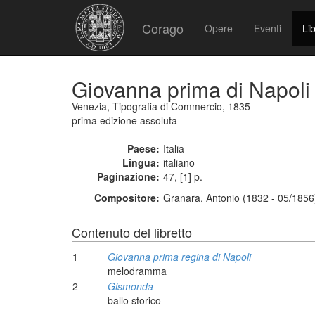
Corago
Opere
Eventi
Lib
Giovanna prima di Napoli
Venezia, Tipografia di Commercio, 1835
prima edizione assoluta
Paese:
Italia
Lingua:
italiano
Paginazione:
47, [1] p.
Compositore:
Granara, Antonio (1832 - 05/1856
Contenuto del libretto
1
Giovanna prima regina di Napoli
melodramma
2
Gismonda
ballo storico