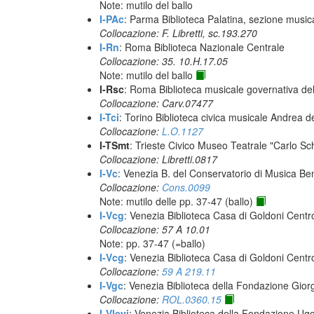
Note: mutilo del ballo
I-PAc
: Parma Biblioteca Palatina, sezione music
Collocazione: F. Libretti, sc.193.270
I-Rn
: Roma Biblioteca Nazionale Centrale
Collocazione: 35. 10.H.17.05
Note: mutilo del ballo
I-Rsc
: Roma Biblioteca musicale governativa del
Collocazione: Carv.07477
I-Tci
: Torino Biblioteca civica musicale Andrea d
Collocazione:
L.O.1127
I-TSmt
: Trieste Civico Museo Teatrale "Carlo Sc
Collocazione: Libretti.0817
I-Vc
: Venezia B. del Conservatorio di Musica Be
Collocazione:
Cons.0099
Note: mutilo delle pp. 37-47 (ballo)
I-Vcg
: Venezia Biblioteca Casa di Goldoni Centro
Collocazione: 57 A 10.01
Note: pp. 37-47 (=ballo)
I-Vcg
: Venezia Biblioteca Casa di Goldoni Centro
Collocazione:
59 A 219.11
I-Vgc
: Venezia Biblioteca della Fondazione Giorg
Collocazione:
ROL.0360.15
I-Vlevi
: Venezia Biblioteca della Fondazione Ug