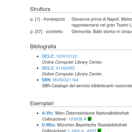
Struttura
p. [1] - frontespizio
Giovanna prima di Napoli. Melo
rappresentarsi nel gran Teatro 
p. [37] - occhietto
Gismonda. Ballo storico in cinqu
Bibliografia
OCLC
:
165910122
Online Computer Library Center,
OCLC
:
61262982
Online Computer Library Center,
SBN
:
MUS0321164
SBN Catalogo del servizio bibliotecario nazional
Esemplari
A-Wn
: Wien Österreichische Nationalbibliothek
Collocazione:
103928-A
D-Mbs
: München Bayerische Staatsbibliothek
Collocazione:
L.eleg.m. 4805