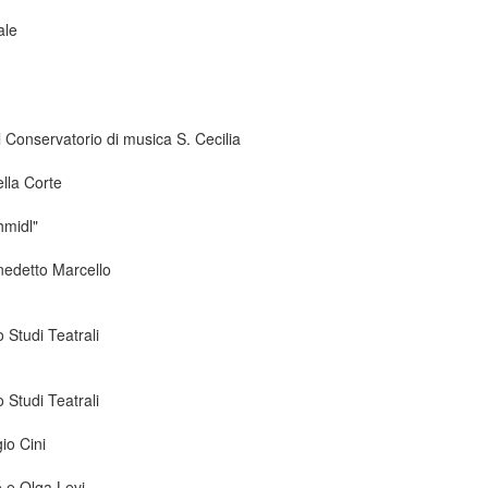
ale
 Conservatorio di musica S. Cecilia
ella Corte
hmidl"
nedetto Marcello
 Studi Teatrali
 Studi Teatrali
io Cini
o e Olga Levi