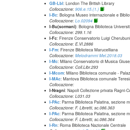
GB-Lbl
: London The British Library
Collocazione:
906.e.15.(1.)
I-Bc
: Bologna Museo internazionale e Biblio
Collocazione:
Lo.02094
I-Bu(sormani)
: Bologna Biblioteca Universi
Collocazione: 299.1.16
I-Fc
: Firenze Conservatorio Luigi Cherubun
Collocazione: E.VI.2886
I-Fm
: Firenze Biblioteca Marucelliana
Collocazione:
Melodrammi Mel.2018.03
I-Mc
: Milano Conservatorio di Musica Giuse
Collocazione: Coll.Libr.293
I-Mcom
: Milano Biblioteca comunale - Pal
I-MAc
: Mantova Biblioteca comunale Teres
Collocazione:
I-Nragni
: Napoli Collezione privata Ragni-
Collocazione: L031.03
I-PAc
: Parma Biblioteca Palatina, sezione m
Collocazione: F. Libretti, sc.086.363
I-PAc
: Parma Biblioteca Palatina, sezione m
Collocazione: F. Libretti, sc.086.364
I-Rn
: Roma Biblioteca Nazionale Centrale