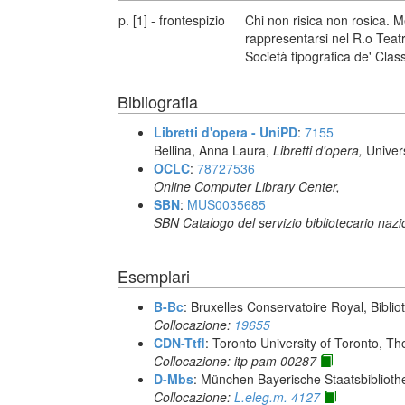
p. [1] - frontespizio
Chi non risica non rosica. 
rappresentarsi nel R.o Teatr
Società tipografica de' Classi
Bibliografia
Libretti d'opera - UniPD
:
7155
Bellina, Anna Laura,
Libretti d'opera,
Univer
OCLC
:
78727536
Online Computer Library Center,
SBN
:
MUS0035685
SBN Catalogo del servizio bibliotecario naz
Esemplari
B-Bc
: Bruxelles Conservatoire Royal, Biblio
Collocazione:
19655
CDN-Ttfl
: Toronto University of Toronto, T
Collocazione: itp pam 00287
D-Mbs
: München Bayerische Staatsbiblioth
Collocazione:
L.eleg.m. 4127