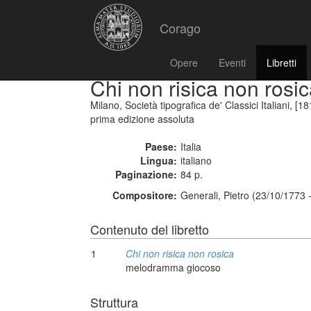
Corago
Opere
Eventi
Libretti
Chi non risica non rosi
Milano, Società tipografica de' Classici Italiani, [18
prima edizione assoluta
Paese:
Italia
Lingua:
italiano
Paginazione:
84 p.
Compositore:
Generali, Pietro (23/10/1773 
Contenuto del libretto
1
Chi non risica non rosica
melodramma giocoso
Struttura