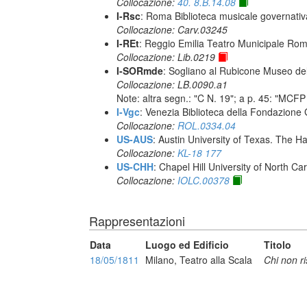
Collocazione:
40. 8.B.14.08
I-Rsc
: Roma Biblioteca musicale governativa
Collocazione: Carv.03245
I-REt
: Reggio Emilia Teatro Municipale Romol
Collocazione: Lib.0219
I-SORmde
: Sogliano al Rubicone Museo de
Collocazione: LB.0090.a1
Note: altra segn.: "C N. 19"; a p. 45: "MCF
I-Vgc
: Venezia Biblioteca della Fondazione 
Collocazione:
ROL.0334.04
US-AUS
: Austin University of Texas. The
Collocazione:
KL-18 177
US-CHH
: Chapel Hill University of North Car
Collocazione:
IOLC.00378
Rappresentazioni
Data
Luogo ed Edificio
Titolo
18/05/1811
Milano, Teatro alla Scala
Chi non ri