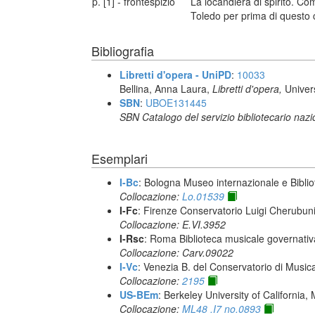
p. [1] - frontespizio
La locandiera di spirito. C
Toledo per prima di questo 
Bibliografia
Libretti d'opera - UniPD
:
10033
Bellina, Anna Laura,
Libretti d'opera,
Univer
SBN
:
UBOE131445
SBN Catalogo del servizio bibliotecario naz
Esemplari
I-Bc
: Bologna Museo internazionale e Biblio
Collocazione:
Lo.01539
I-Fc
: Firenze Conservatorio Luigi Cherubun
Collocazione: E.VI.3952
I-Rsc
: Roma Biblioteca musicale governativa
Collocazione: Carv.09022
I-Vc
: Venezia B. del Conservatorio di Musi
Collocazione:
2195
US-BEm
: Berkeley University of California,
Collocazione:
ML48 .I7 no.0893