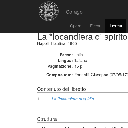
Corago
Opere
Eventi
Libretti
La *locandiera di spirito
Napoli, Flautina, 1805
Paese:
Italia
Lingua:
italiano
Paginazione:
45 p.
Compositore:
Farinelli, Giuseppe (07/05/17
Contenuto del libretto
1
La *locandiera di spirito
Struttura