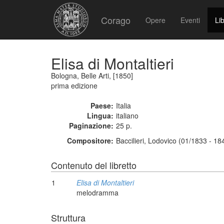
Corago
Opere
Eventi
Lib
Elisa di Montaltieri
Bologna, Belle Arti, [1850]
prima edizione
Paese:
Italia
Lingua:
italiano
Paginazione:
25 p.
Compositore:
Baccilieri, Lodovico (01/1833 - 18
Contenuto del libretto
1
Elisa di Montaltieri
melodramma
Struttura