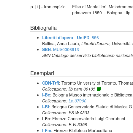
p. [1] - frontespizio
Elisa di Montaltieri. Melodramma
primavera 1850. - Bologna : tip. d
Bibliografia
Libretti d'opera - UniPD
:
856
Bellina, Anna Laura,
Libretti d'opera,
Università 
SBN
:
MUS0006913
SBN Catalogo del servizio bibliotecario nazional
Esemplari
CDN-Ttfl
: Toronto University of Toronto, Thoma
Collocazione: lib pam 00105
I-Bc
: Bologna Museo internazionale e Biblioteca
Collocazione:
Lo.07906
I-Bl
: Bologna Conservatorio Statale di Musica G. 
Collocazione: FS.W.0333
I-Fc
: Firenze Conservatorio Luigi Cherubuni
Collocazione: E.VI.3398
I-Fm
: Firenze Biblioteca Marucelliana