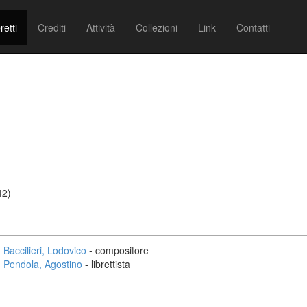
retti
Crediti
Attività
Collezioni
Link
Contatti
42)
Baccilieri, Lodovico
- compositore
Pendola, Agostino
- librettista