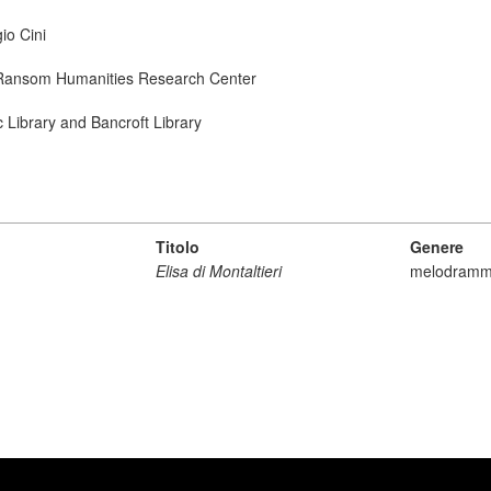
io Cini
ry Ransom Humanities Research Center
ic Library and Bancroft Library
Titolo
Genere
Elisa di Montaltieri
melodram