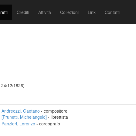
retti
Crediti
Attività
Collezioni
Link
Contatti
 24/12/1826)
Andreozzi, Gaetano
- compositore
[Prunetti, Michelangelo]
- librettista
Panzieri, Lorenzo
- coreografo