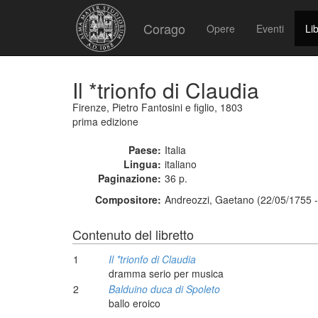
Corago
Opere
Eventi
Lib
Il *trionfo di Claudia
Firenze, Pietro Fantosini e figlio, 1803
prima edizione
Paese:
Italia
Lingua:
italiano
Paginazione:
36 p.
Compositore:
Andreozzi, Gaetano (22/05/1755 -
Contenuto del libretto
1
Il *trionfo di Claudia
dramma serio per musica
2
Balduino duca di Spoleto
ballo eroico