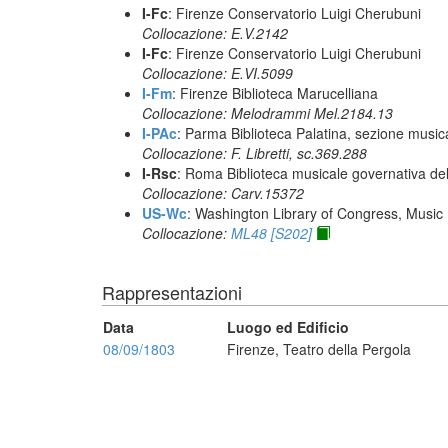
I-Fc
: Firenze Conservatorio Luigi Cherubuni
Collocazione: E.V.2142
I-Fc
: Firenze Conservatorio Luigi Cherubuni
Collocazione: E.VI.5099
I-Fm
: Firenze Biblioteca Marucelliana
Collocazione: Melodrammi Mel.2184.13
I-PAc
: Parma Biblioteca Palatina, sezione music
Collocazione: F. Libretti, sc.369.288
I-Rsc
: Roma Biblioteca musicale governativa del
Collocazione: Carv.15372
US-Wc
: Washington Library of Congress, Music 
Collocazione:
ML48 [S202]
Rappresentazioni
Data
Luogo ed Edificio
08/09/1803
Firenze, Teatro della Pergola