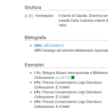
Struttura
p. [1] - frontespizio
Il trionfo di Claudia. Dramma ser
maestà Carlo Lodovico infante di 
1803
Bibliografia
SBN
:
UBO4366915
SBN Catalogo del servizio bibliotecario nazional
Esemplari
I-Bc
: Bologna Museo internazionale e Biblioteca
Collocazione:
Lo.00175
I-Fc
: Firenze Conservatorio Luigi Cherubuni
Collocazione: E.V.0464
I-Fc
: Firenze Conservatorio Luigi Cherubuni
Collocazione: E.V.0465
I-Fc
: Firenze Conservatorio Luigi Cherubuni
Collocazione: E.V.0466