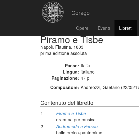
Corago
Opere
Eventi
Libretti
Piramo e Tisbe
Napoli, Flautina, 1803
prima edizione assoluta
Paese:
Italia
Lingua:
italiano
Paginazione:
47 p.
Compositore:
Andreozzi, Gaetano (22/05/1
Contenuto del libretto
1
Piramo e Tisbe
dramma per musica
2
Andromeda e Perseo
ballo eroico-pantomimo