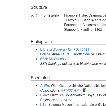
Struttura
p. [1] - frontespizio
Piramo e Tisbe. Dramma per
Teatro di S. Carlo la sera d
Ferdinando IV nostro amabil
Stamperia Flautina, 1803
Bibliografia
Libretti d'opera - UniPD
:
10423
Bellina, Anna Laura,
Libretti d'opera,
Univer
SBN
:
MUS0288693
SBN Catalogo del servizio bibliotecario naz
Esemplari
A-Wn
: Wien Österreichische Nationalbibliot
Collocazione:
641432-A.4,4
B-Bc
: Bruxelles Conservatoire Royal, Biblio
Collocazione:
21416
I-Bc
: Bologna Museo internazionale e Biblio