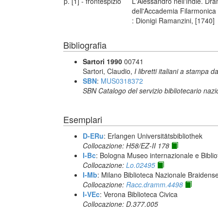
p. [1] - frontespizio
L'Alessandro nell'Indie. Dr
dell'Accademia Filarmonica n
: Dionigi Ramanzini, [1740]
Bibliografia
Sartori 1990
00741
Sartori, Claudio,
I libretti italiani a stampa d
SBN
:
MUS0318372
SBN Catalogo del servizio bibliotecario naz
Esemplari
D-ERu
: Erlangen Universitätsbibliothek
Collocazione: H58/EZ-II 178
I-Bc
: Bologna Museo internazionale e Biblio
Collocazione:
Lo.02495
I-Mb
: Milano Biblioteca Nazionale Braidens
Collocazione:
Racc.dramm.4498
I-VEc
: Verona Biblioteca Civica
Collocazione: D.377.005