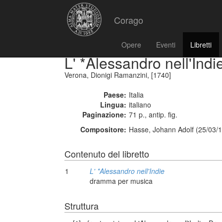
Corago
Opere
Eventi
Libretti
L' *Alessandro nell'Indi
Verona, Dionigi Ramanzini, [1740]
Paese:
Italia
Lingua:
italiano
Paginazione:
71 p., antip. fig.
Compositore:
Hasse, Johann Adolf (25/03/1
Contenuto del libretto
1
L' *Alessandro nell'Indie
dramma per musica
Struttura