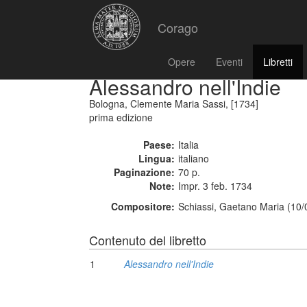
Corago
Opere
Eventi
Libretti
Alessandro nell'Indie
Bologna, Clemente Maria Sassi, [1734]
prima edizione
Paese:
Italia
Lingua:
italiano
Paginazione:
70 p.
Note:
Impr. 3 feb. 1734
Compositore:
Schiassi, Gaetano Maria (10/
Contenuto del libretto
1
Alessandro nell'Indie