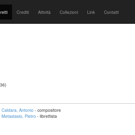
retti
Crediti
Attività
Collezioni
Link
Contatti
736)
Caldara, Antonio
- compositore
Metastasio, Pietro
- librettista