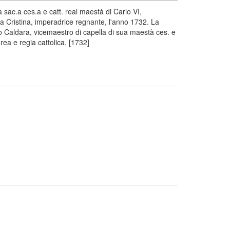
 sac.a ces.a e catt. real maestà di Carlo VI,
 Cristina, imperadrice regnante, l'anno 1732. La
io Caldara, vicemaestro di capella di sua maestà ces. e
ea e regia cattolica, [1732]