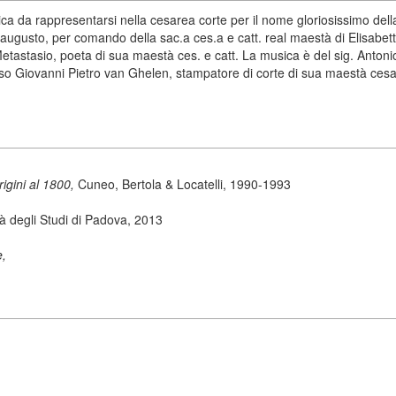
ca da rappresentarsi nella cesarea corte per il nome gloriosissimo della
gusto, per comando della sac.a ces.a e catt. real maestà di Elisabetta
Metastasio, poeta di sua maestà ces. e catt. La musica è del sig. Anton
esso Giovanni Pietro van Ghelen, stampatore di corte di sua maestà cesar
origini al 1800,
Cuneo, Bertola & Locatelli, 1990-1993
tà degli Studi di Padova, 2013
e,