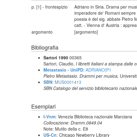
p. [1] - frontespizio
Adriano in Siria. Drama per musi
imperadore de' Romani sempre au
poesia è del sig. abbate Pietro 
catt. - Vienna d' Austria : appr
argomento
[argomento]
Bibliografia
Sartori 1990
00365
Sartori, Claudio,
I libretti italiani a stampa dalle 
Metastasio - UniPD
:
ADRIANO|P1
Pietro Metastasio. Drammi per musica,
Universi
SBN
:
MUS0001413
SBN Catalogo del servizio bibliotecario nazional
Esemplari
I-Vnm
: Venezia Biblioteca nazionale Marciana
Collocazione: Dramm.0849.04
Note: Mutilo della c. E8
US-Cn
: Chicago Newberry Library