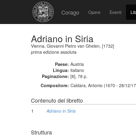
Corago
Opere
Eventi
Lib
Adriano in Siria
Vienna, Giovanni Pietro van Ghelen, [1732]
prima edizione assoluta
Paese:
Austria
Lingua:
italiano
Paginazione:
[8], 78 p.
Compositore:
Caldara, Antonio (1670 - 28/12/1
Contenuto del libretto
1
Adriano in Siria
Struttura