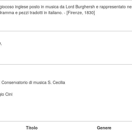
iocoso inglese posto in musica da Lord Burghersh e rappresentato nel p
amma e pezzi tradotti in italiano. - [Firenze, 1830]
e,
 Conservatorio di musica S. Cecilia
io Cini
Titolo
Genere