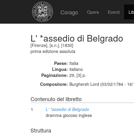
Corago
Opere
Eventi
Lib
L' *assedio di Belgrado
[Firenze], [s.n.], [1830]
prima edizione assoluta
Paese:
Italia
Lingua:
italiano
Paginazione:
29, [3] p.
Compositore:
Burghersh Lord (03/02/1784 - 16/
Contenuto del libretto
1
L' *assedio di Belgrado
dramma giocoso inglese
Struttura