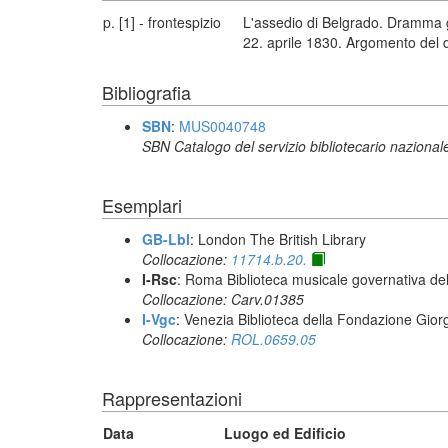
p. [1] - frontespizio
L'assedio di Belgrado. Dramma g
22. aprile 1830. Argomento del dr
Bibliografia
SBN
:
MUS0040748
SBN Catalogo del servizio bibliotecario nazional
Esemplari
GB-Lbl
: London The British Library
Collocazione:
11714.b.20.
I-Rsc
: Roma Biblioteca musicale governativa del
Collocazione: Carv.01385
I-Vgc
: Venezia Biblioteca della Fondazione Giorg
Collocazione:
ROL.0659.05
Rappresentazioni
Data
Luogo ed Edificio