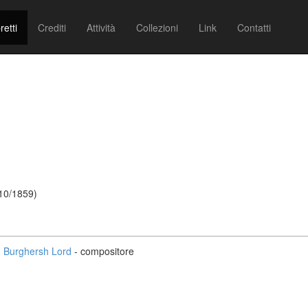
retti
Crediti
Attività
Collezioni
Link
Contatti
10/1859)
Burghersh Lord
- compositore