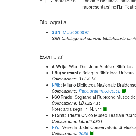
p. [1] - frontespizio
Imelda e Bonifacio. Ballo st
rappresentarsi nell'i.r. Teat
Bibliografia
SBN
:
MUS0000997
SBN Catalogo del servizio bibliotecario naz
Esemplari
A-Wdja
: Wien Don Juan Archive. Bibliotec
I-Bu(sormani)
: Bologna Biblioteca Universi
Collocazione: 311.4.14
I-Mb
: Milano Biblioteca Nazionale Braidens
Collocazione:
Racc.dramm.6306.52
I-SORmde
: Sogliano al Rubicone Museo de
Collocazione: LB.0227.a1
Note: altra segn.: "I N. 31"
I-TSmt
: Trieste Civico Museo Teatrale "Carl
Collocazione: Libretti.0921
I-Vc
: Venezia B. del Conservatorio di Musi
Collocazione:
2039