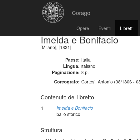
Corago
Opere
Eventi
Libretti
Imelda e Bonifacio
[Milano], [1831]
Paese:
Italia
Lingua:
italiano
Paginazione:
8 p.
Coreografo:
Cortesi, Antonio (08/1806 - 0
Contenuto del libretto
1
Imelda e Bonifacio
ballo storico
Struttura