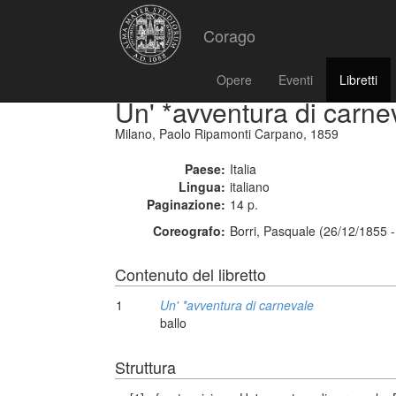
Corago
Opere
Eventi
Libretti
Un' *avventura di carne
Milano, Paolo Ripamonti Carpano, 1859
Paese:
Italia
Lingua:
italiano
Paginazione:
14 p.
Coreografo:
Borri, Pasquale (26/12/1855 
Contenuto del libretto
1
Un' *avventura di carnevale
ballo
Struttura