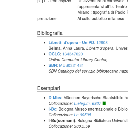
p. [1] - frontespizio
Un'avventura di carnevale. B
rappresentarsi all'i.r. Teat
Milano : tipografia di Paol
prefazione
Al colto pubblico milanese
Bibliografia
Libretti d'opera - UniPD
:
12808
Bellina, Anna Laura,
Libretti d'opera,
Univer
OCLC
:
164347020
Online Computer Library Center,
SBN
:
MUS0321481
SBN Catalogo del servizio bibliotecario naz
Esemplari
D-Mbs
: München Bayerische Staatsbiblioth
Collocazione:
L.eleg.m. 6937
I-Bc
: Bologna Museo internazionale e Biblio
Collocazione:
Lo.09595
I-Bu(sormani)
: Bologna Biblioteca Universi
Collocazione: 300.5.59