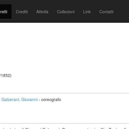
retti
Crediti
Attività
Collezioni
Link
Contatti
9/1852)
Galzerani, Giovanni
- coreografo