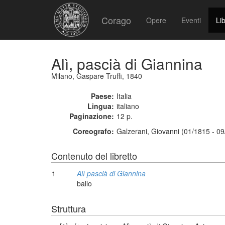
Corago
Opere
Eventi
Lib
Alì, pascià di Giannina
Milano, Gaspare Truffi, 1840
Paese:
Italia
Lingua:
italiano
Paginazione:
12 p.
Coreografo:
Galzerani, Giovanni (01/1815 - 0
Contenuto del libretto
1
Alì pascià di Giannina
ballo
Struttura