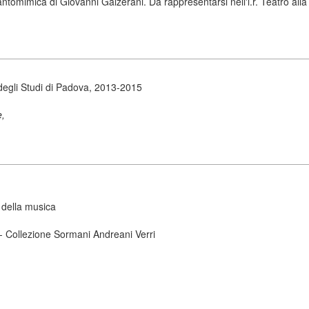
ntomimica di Giovanni Galzerani. Da rappresentarsi nell'i.r. Teatro alla
degli Studi di Padova, 2013-2015
e,
 della musica
 - Collezione Sormani Andreani Verri