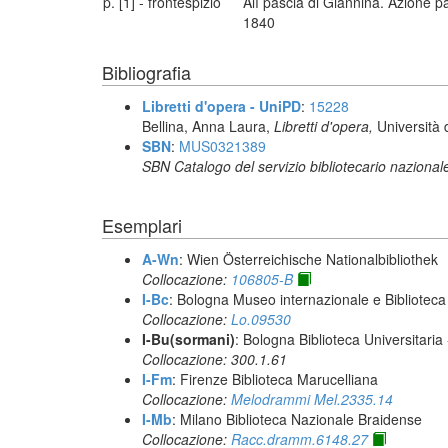
p. [1] - frontespizio
Alì pascià di Giannina. Azione pa
1840
Bibliografia
Libretti d'opera - UniPD
:
15228
Bellina, Anna Laura,
Libretti d'opera,
Università 
SBN
:
MUS0321389
SBN Catalogo del servizio bibliotecario nazional
Esemplari
A-Wn
: Wien Österreichische Nationalbibliothek
Collocazione:
106805-B
I-Bc
: Bologna Museo internazionale e Biblioteca
Collocazione:
Lo.09530
I-Bu(sormani)
: Bologna Biblioteca Universitaria
Collocazione: 300.1.61
I-Fm
: Firenze Biblioteca Marucelliana
Collocazione:
Melodrammi Mel.2335.14
I-Mb
: Milano Biblioteca Nazionale Braidense
Collocazione:
Racc.dramm.6148.27