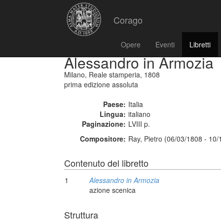
Corago
Opere
Eventi
Libretti
Alessandro in Armozia
Milano, Reale stamperia, 1808
prima edizione assoluta
Paese:
Italia
Lingua:
italiano
Paginazione:
LVIII p.
Compositore:
Ray, Pietro (06/03/1808 - 10
Contenuto del libretto
1
Alessandro in Armozia
azione scenica
Struttura