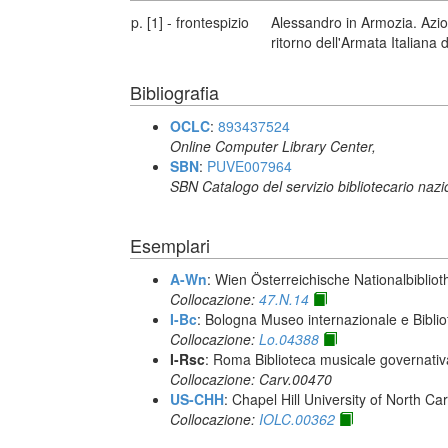
p. [1] - frontespizio
Alessandro in Armozia. Azio
ritorno dell'Armata Italiana
Bibliografia
OCLC
:
893437524
Online Computer Library Center,
SBN
:
PUVE007964
SBN Catalogo del servizio bibliotecario naz
Esemplari
A-Wn
: Wien Österreichische Nationalbibliot
Collocazione:
47.N.14
I-Bc
: Bologna Museo internazionale e Biblio
Collocazione:
Lo.04388
I-Rsc
: Roma Biblioteca musicale governativa
Collocazione: Carv.00470
US-CHH
: Chapel Hill University of North Car
Collocazione:
IOLC.00362