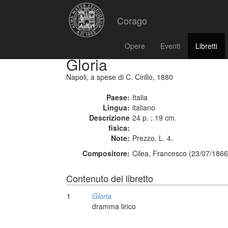
Corago
Opere
Eventi
Libretti
Gloria
Napoli, a spese di C. Cirillo, 1880
Paese:
Italia
Lingua:
italiano
Descrizione
24 p. ; 19 cm.
fisica:
Note:
Prezzo. L. 4.
Compositore:
Cilea, Francesco (23/07/1866
Contenuto del libretto
1
Gloria
dramma lirico