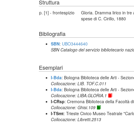
Struttura
p. [1] - frontespizio
Gloria. Dramma lirico in tre 
spese di C. Cirillo, 1880
Bibliografia
SBN
:
UBO3444640
SBN Catalogo del servizio bibliotecario naz
Esemplari
I-Bda
: Bologna Biblioteca delle Arti - Sezio
Collocazione: LIB. TOF.C.011
I-Bda
: Bologna Biblioteca delle Arti - Sezio
Collocazione: LIBA.GLORIA.1
I-CRsp
: Cremona Biblioteca della Facoltà di
Collocazione: Ghisi.109
I-TSmt
: Trieste Civico Museo Teatrale "Carl
Collocazione: Libretti.2513