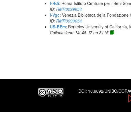
I-Rdi
: Roma Istituto Centrale per i Beni Sono
ID:
RMR0099654
I-Vgc
: Venezia Biblioteca della Fondazione 
ID:
RMR0099654
US-BEm
: Berkeley University of California,
Collocazione: ML48 .I7 no.3115
DOI:
10.6092/UNIBO/COR