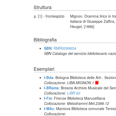
Struttura
p. [1] - frontespizio
Mignon. Dramma lirico in tre
italiana di Giuseppe Zaffir
Heugel, [1886]
Bibliografia
SBN
:
RMR0099654
SBN Catalogo del servizio bibliotecario naz
Esemplari
I-Bda
: Bologna Biblioteca delle Arti - Sezio
Collocazione: LIBA.MIGNON.1
I-BRams
: Brescia Archivio Musicale del Se
Collocazione:
LIBR 62
I-Fm
: Firenze Biblioteca Marucelliana
Collocazione: Melodrammi Mel.2388.12
I-MAc
: Mantova Biblioteca comunale Teres
Collocazione: