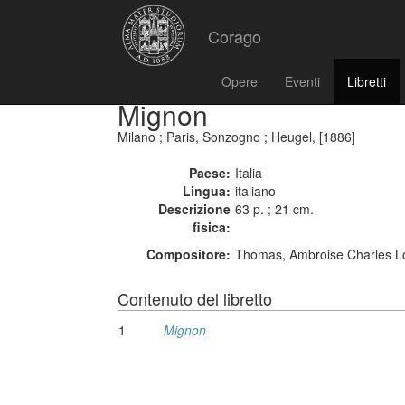
Corago
Opere
Eventi
Libretti
Mignon
Milano ; Paris, Sonzogno ; Heugel, [1886]
Paese:
Italia
Lingua:
italiano
Descrizione
63 p. ; 21 cm.
fisica:
Compositore:
Thomas, Ambroise Charles Lo
Contenuto del libretto
1
Mignon