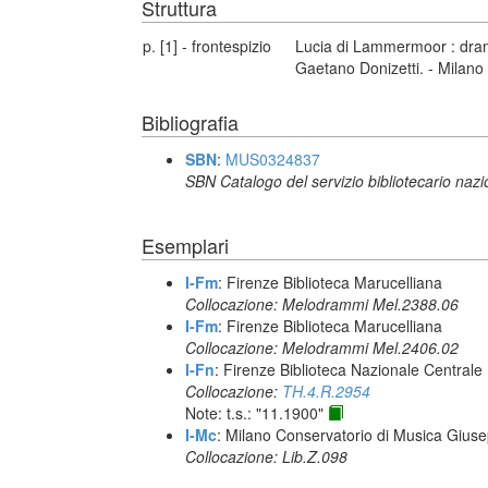
Struttura
p. [1] - frontespizio
Lucia di Lammermoor : dram
Gaetano Donizetti. - Milano :
Bibliografia
SBN
:
MUS0324837
SBN Catalogo del servizio bibliotecario naz
Esemplari
I-Fm
: Firenze Biblioteca Marucelliana
Collocazione: Melodrammi Mel.2388.06
I-Fm
: Firenze Biblioteca Marucelliana
Collocazione: Melodrammi Mel.2406.02
I-Fn
: Firenze Biblioteca Nazionale Centrale
Collocazione:
TH.4.R.2954
Note: t.s.: "11.1900"
I-Mc
: Milano Conservatorio di Musica Giuse
Collocazione: Lib.Z.098