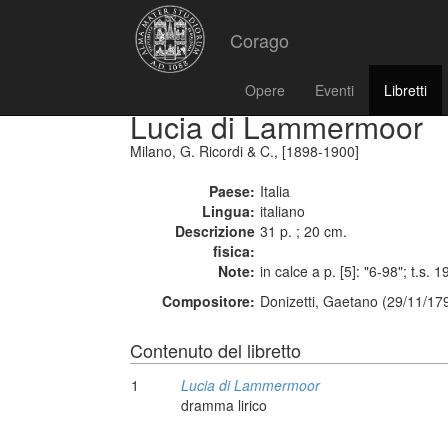
Corago
Opere
Eventi
Libretti
Lucia di Lammermoor
Milano, G. Ricordi & C., [1898-1900]
Paese:
Italia
Lingua:
italiano
Descrizione
31 p. ; 20 cm.
fisica:
Note:
in calce a p. [5]: "6-98"; t.s. 
Compositore:
Donizetti, Gaetano (29/11/17
Contenuto del libretto
1
Lucia di Lammermoor
dramma lirico