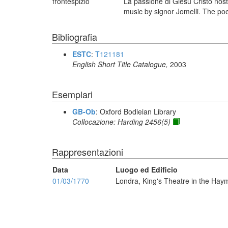
frontespizio
La passione di Giesù Cristo nost
music by signor Jomelli. The poe
Bibliografia
ESTC
:
T121181
English Short Title Catalogue,
2003
Esemplari
GB-Ob
: Oxford Bodleian Library
Collocazione: Harding 2456(5)
Rappresentazioni
Data
Luogo ed Edificio
01/03/1770
Londra, King's Theatre in the Hay