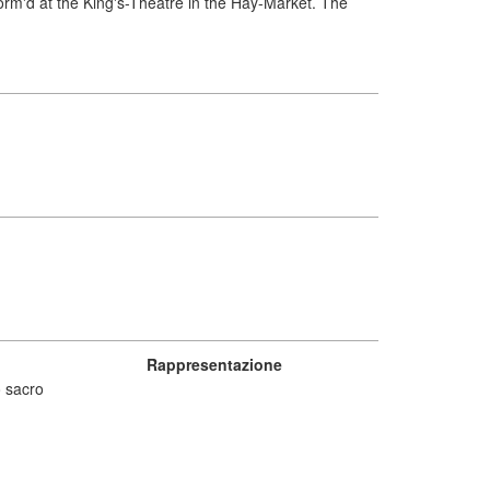
form'd at the King's-Theatre in the Hay-Market. The
Rappresentazione
 sacro