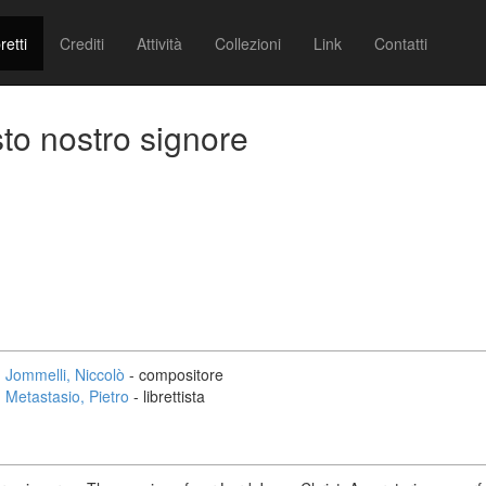
retti
Crediti
Attività
Collezioni
Link
Contatti
to nostro signore
Jommelli, Niccolò
- compositore
Metastasio, Pietro
- librettista