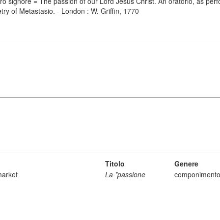
ro signore = The passion of our Lord Jesus Christ. An oratorio, as per
try of Metastasio. - London : W. Griffin, 1770
Titolo
Genere
market
La *passione
componimento