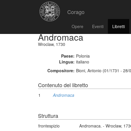
Corago
Opere
Eventi
Libretti
Andromaca
Wroclaw, 1730
Paese:
Polonia
Lingua:
italiano
Compositore:
Bioni, Antonio (01/1731 - 28/
Contenuto del libretto
1
Andromaca
Struttura
frontespizio
Andromaca. - Wroclaw, 173