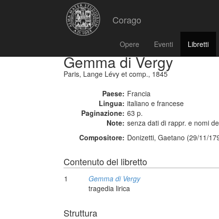
Corago
Opere
Eventi
Libretti
Gemma di Vergy
Paris, Lange Lévy et comp., 1845
Paese:
Francia
Lingua:
italiano e francese
Paginazione:
63 p.
Note:
senza dati di rappr. e nomi deg
Compositore:
Donizetti, Gaetano (29/11/17
Contenuto del libretto
1
Gemma di Vergy
tragedia lirica
Struttura